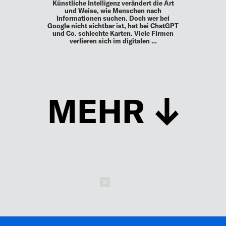
Künstliche Intelligenz verändert die Art
und Weise, wie Menschen nach
Informationen suchen. Doch wer bei
Google nicht sichtbar ist, hat bei ChatGPT
und Co. schlechte Karten. Viele Firmen
verlieren sich im digitalen …
MEHR
Schließen