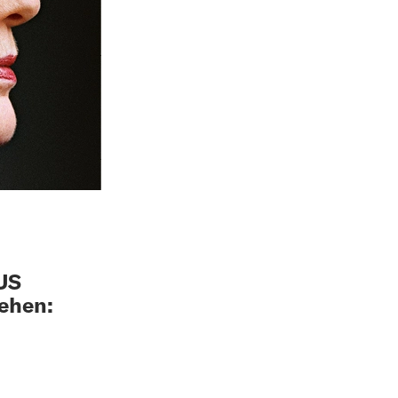
 US
tehen: