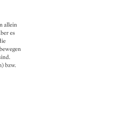
 allein
ber es
die
e bewegen
ind.
) bzw.