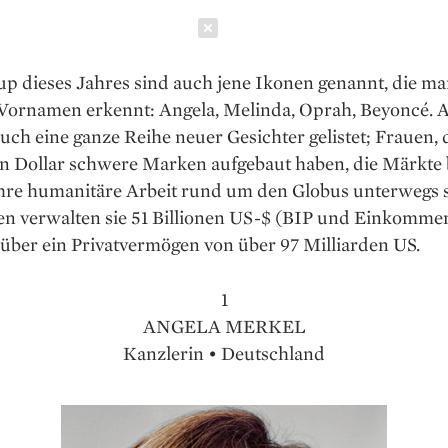
Schließen
p dieses Jahres sind auch jene Ikonen genannt, die man
 Vornamen erkennt: Angela, Melinda, Oprah, Beyoncé. A
ch eine ganze Reihe neuer Gesichter gelistet; Frauen, 
en Dollar schwere Marken aufgebaut haben, die Märkt
ihre humanitäre Arbeit rund um den Globus unterwegs s
 verwalten sie 51 Billionen US-$ (BIP und Einkommen
über ein Privatvermögen von über 97 Milliarden US.
1
ANGELA MERKEL
Kanzlerin • Deutschland