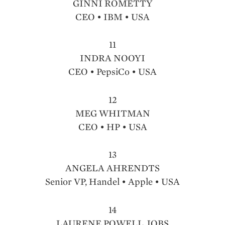
GINNI ROMETTY
CEO • IBM • USA
11
INDRA NOOYI
CEO • PepsiCo • USA
12
MEG WHITMAN
CEO • HP • USA
13
ANGELA AHRENDTS
Senior VP, Handel • Apple • USA
14
LAURENE POWELL JOBS