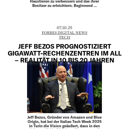
Haustieren zu verbessern und das ihrer
Besitzer zu erleichtern. Beginnend …
07.10.25
FORBES DIGITAL NEWS
TECH
JEFF BEZOS PROGNOSTIZIERT
GIGAWATT-RECHENZENTREN IM ALL
– REALITÄT IN 10 BIS 20 JAHREN
Jeff Bezos, Gründer von Amazon und Blue
Origin, hat bei der Italian Tech Week 2025
in Turin die Vision geäußert, dass in den