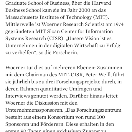
Graduate School of Business; über die Harvard
Business School kam sie im Jahr 2000 an das
Massachusetts Institute of Technology (MIT).
Mittlerweile ist Woerner Research Scientist am 1974
gegründeten MIT Sloan Center for Information
Systems Research (CISR). ­„Unsere Vision ist es,
Unternehmen in der digitalen Wirtschaft zu Erfolg
zu verhelfen“, so die Forscherin.
Woerner tut dies auf mehreren Ebenen: Zusammen
mit dem Chairman des MIT-CISR, Peter Weill, führt
sie jährlich bis zu drei ­Forschungsprojekte durch, in
deren Rahmen quantitative Umfragen und
Interviews genutzt werden. Darüber hinaus leitet
Woerner die Diskussion mit den
Unternehmenssponsoren. „Das Forschungszentrum
besteht aus einem Konsortium von rund 100
Sponsoren und Förderern. Diese erhalten in den
ersten 90 Tagen einen exklusiven Zugang zu