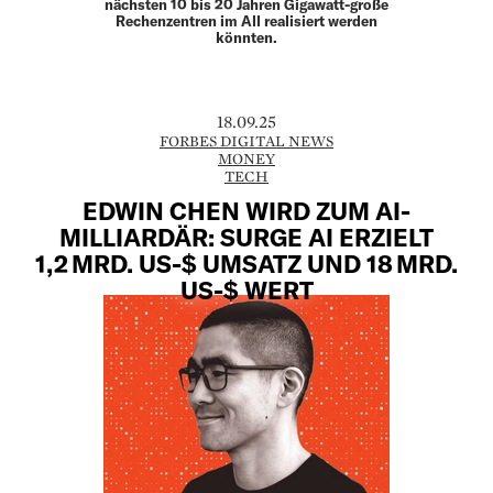
nächsten 10 bis 20 Jahren Gigawatt-große
Rechenzentren im All realisiert werden
könnten.
18.09.25
FORBES DIGITAL NEWS
MONEY
TECH
EDWIN CHEN WIRD ZUM AI-
MILLIARDÄR: SURGE AI ERZIELT
1,2 MRD. US-$ UMSATZ UND 18 MRD.
US-$ WERT