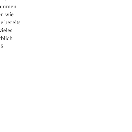
stammen
en wie
e bereits
vieles
rblich
65