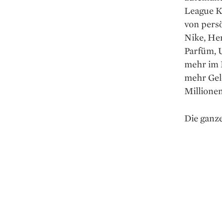
League K
von pers
Nike, Her
Parfüm, U
mehr im P
mehr Gel
Millione
Die ganze