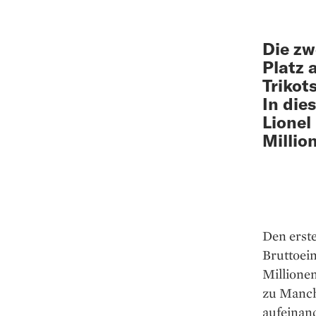
Die zw
Platz 
Trikot
In die
Lionel
Millio
Den erste
Bruttoei
Millionen
zu Manche
aufeinan