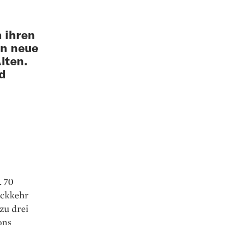
n ihren
en neue
lten.
nd
. 70
ückkehr
zu drei
ons