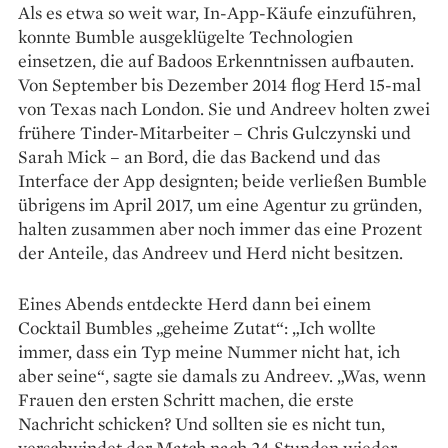
Als es etwa so weit war, In-App-Käufe einzuführen,
konnte Bumble ausgeklügelte Technologien
einsetzen, die auf Badoos Erkenntnissen aufbauten.
Von September bis Dezember 2014 flog Herd 15-mal
von Texas nach London. Sie und Andreev holten zwei
frühere Tinder-­Mitarbeiter – Chris Gul­czynski und
Sarah Mick – an Bord, die das Backend und das
Interface der App designten; beide ­verließen Bumble
übrigens im April 2017, um eine Agentur zu gründen,
halten zusammen aber noch immer das eine Prozent
der Anteile, das Andreev und Herd nicht besitzen.
Eines Abends entdeckte Herd dann bei einem
Cocktail Bumbles „geheime Zutat“: „Ich wollte
immer, dass ein Typ meine Nummer nicht hat, ich
aber seine“, sagte sie damals zu Andreev. „Was, wenn
Frauen den ersten Schritt machen, die erste
Nachricht schicken? Und sollten sie es nicht tun,
verschwindet der Match nach 24 Stunden wieder –