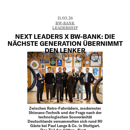
11.03.26
BW-BANK
LEADERSHIP
NEXT LEADERS X BW-BANK: DIE
NÄCHSTE GENERATION ÜBERNIMMT
DEN LENKER
Zwischen Retro-Fahrrädern, modernster
Shimano-Technik und der Frage nach der
technologischen Souveränität
Deutschlands versammelten sich rund 80
Gäste bei Paul Lange & Co. in Stuttgart.
Das Ziel der dritten „Next …