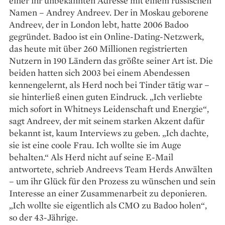
einer ihr unbekannten Adresse mit ­einem russischen
Namen – Andrey Andreev. Der in Moskau geborene
Andreev, der in London lebt, hatte 2006 Badoo
gegründet. Badoo ist ein Online-Dating-Netzwerk,
das heute mit über 260 Millionen registrierten
Nutzern in 190 Ländern das größte seiner Art ist. Die
beiden hatten sich 2003 bei einem Abendessen
kennenge­lernt, als Herd noch bei Tinder tätig war –
sie hinterließ einen guten Eindruck. „Ich verliebte
mich sofort in Whitneys Leidenschaft und Energie“,
sagt Andreev, der mit seinem starken Akzent dafür
bekannt ist, kaum ­Interviews zu geben. „Ich dachte,
sie ist eine coole Frau. Ich wollte sie im Auge
behalten.“ Als Herd nicht auf seine E-Mail
antwortete, schrieb Andreevs Team Herds Anwälten
– um ihr Glück für den Prozess zu wünschen und sein
Interesse an einer Zusammenarbeit zu deponieren.
„Ich wollte sie eigentlich als CMO zu Badoo holen“,
so der 43-Jährige.