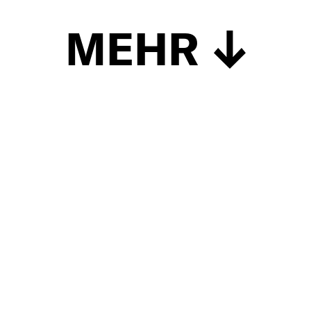
MEHR
Schließen
UP TO DATE
MIT DEM FORBES-NEWSLETTER BEKOMMEN SIE
REGELMÄSSIG DIE SPANNENDSTEN ARTIKEL SOWIE