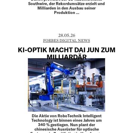
Southwire, der Rekordumsätze erzielt und
Milliarden in den Ausbau seiner
Produktion …
28.05.26
FORBES DIGITAL NEWS
KI-OPTIK MACHT DAI JUN ZUM
MILLIARDÄR
Die Aktie von RoboTechnik Intelligent
Technology ist binnen eines Jahres um
340 % gestiegen. Nun plant der
chinesische Ausrüster für optische