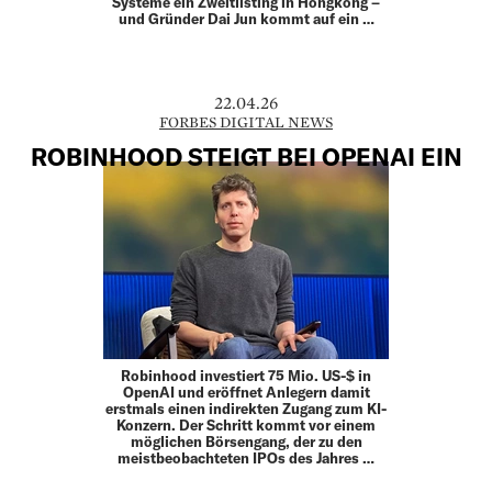
Systeme ein Zweitlisting in Hongkong –
und Gründer Dai Jun kommt auf ein …
22.04.26
FORBES DIGITAL NEWS
ROBINHOOD STEIGT BEI OPENAI EIN
Robinhood investiert 75 Mio. US-$ in
OpenAI und eröffnet Anlegern damit
erstmals einen indirekten Zugang zum KI-
Konzern. Der Schritt kommt vor einem
möglichen Börsengang, der zu den
meistbeobachteten IPOs des Jahres …