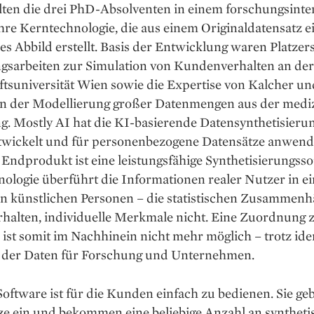
lten die drei PhD-Absolventen in einem forschungsinte
hre Kerntechnologie, die aus einem Originaldatensatz e
es Abbild erstellt. Basis der Entwicklung waren Platzer
gsarbeiten zur Simulation von Kundenverhalten an der
tsuniversität Wien sowie die Expertise von Kalcher un
in der Modellierung großer Datenmengen aus der medi
g. Mostly AI hat die KI-basierende Datensynthetisieru
twickelt und für personenbezogene Datensätze anwen
Endprodukt ist eine leistungsfähige Synthetisierungsso
ologie überführt die Informationen realer Nutzer in e
n künstlichen Personen – die statistischen Zusammen
rhalten, individuelle Merkmale nicht. Eine Zuordnung 
ist somit im Nachhinein nicht mehr möglich – trotz ide
t der Daten für Forschung und Unternehmen.
oftware ist für die Kunden einfach zu bedienen. Sie ­ge
ze ein und bekommen eine beliebige Anzahl an synthet