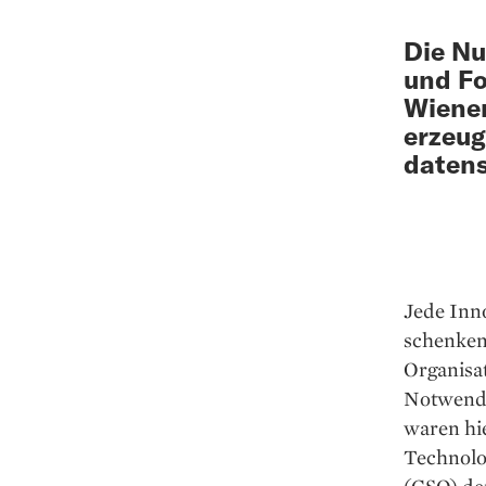
Die Nu
und Fo
Wiener
erzeug
datens
Jede Inn
schenken 
Organisa
Notwendi
waren hie
Technolog
(CSO) de