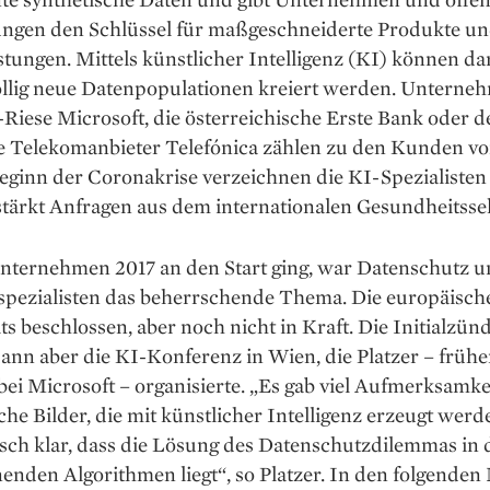
ungen den Schlüssel für maßgeschneiderte Produkte u
stungen. Mittels künstlicher Intelligenz (KI) können d
öllig neue Datenpopulationen kreiert werden. Unterne
Riese Microsoft, die ­österreichische Erste Bank oder d
e Telekomanbieter Telefónica zählen zu den Kunden v
Beginn der Coronakrise verzeichnen die KI-Spezialisten
stärkt Anfragen aus dem internationalen Gesundheitsse
Unternehmen 2017 an den Start ging, war Datenschutz u
spezialisten das beherrschende Thema. Die europäis
ts beschlossen, aber noch nicht in Kraft. Die Initialzü
ann aber die KI-Konferenz in Wien, die Platzer – frühe
 bei Microsoft – organisierte. „Es gab viel Aufmerksamke
che Bilder, die mit künstlicher Intelligenz erzeugt werd
sch klar, dass die Lösung des Datenschutzdilemmas in 
nenden Algorithmen liegt“, so Platzer. In den folgende