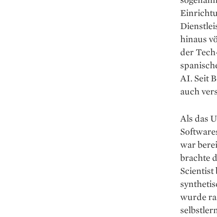
Einricht
Dienstlei
hinaus v
der Tech-
spanisch
AI. Seit 
auch ver
Als das 
Software
war berei
brachte d
Scientist
synthetis
wurde ra
selbstler