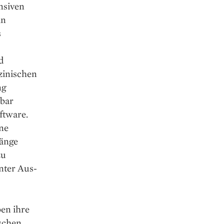
nsiven
in
s
d
zinischen
ng
dbar
ftware.
ine
hänge
zu
nter Aus­
ben ihre
ischen