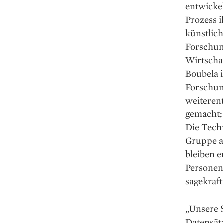
entwicke
Prozess i
künstlich
Forschun
Wirtschaf
Boubela 
Forschun
weiteren
gemacht; 
Die Techn
Gruppe a
bleiben e
Personen 
sagekraf
„Unsere S
Datensät