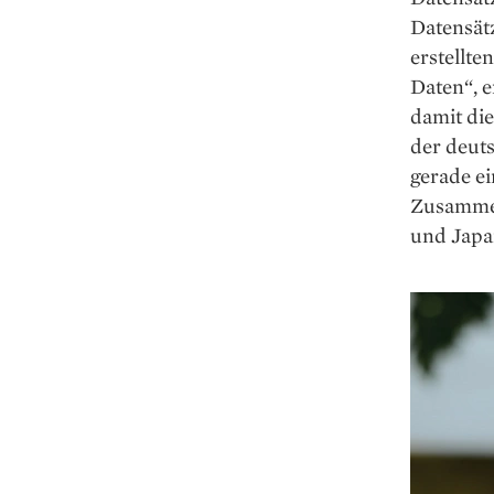
Datensätz
erstellte
Daten“, e
damit die
der deuts
gerade ei
Zusammen
und Japan