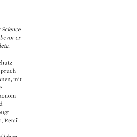
g Science
 bevor er
ete.
chutz
spruch
onen, mit
e
Ökonom
nd
eugt
, Retail-
tlichen