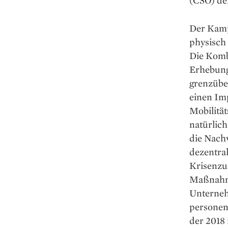
Der Kamp
physisch 
Die Kombi
Erhebung
grenzübe
einen Imp
Mobilitä
natürlich
die Nach
dezentra
Krisen­zu
Maßnahme
Unterneh
personen
der 2018