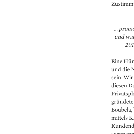
Zustimmu
... prom
und war 
201
Eine Hürd
und die 
sein. Wir
diesen Da
Privatsp
gründete
Boubela, 
mittels K
Kundenda
sogenann