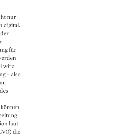
cht nur
digital.
 der
r
ung für
 werden
i wird
ng – also
m,
 des
 können
beitung
on laut
GVO) die