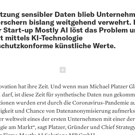
tzung sensibler Daten blieb Unterneh
rschern bislang weitgehend verwehrt.
 Start-up Mostly AI löst das Problem 
t mittels KI-Technologie
chutzkonforme künstliche Werte.
Schließen
ovation hat ihre Zeit. Und wenn man Michael Platzer G
darf, ist diese Zeit für synthetische Daten nun gekomm
tionen wurden erst durch die Coronavirus-Pandemie au
gkeit und Chance von Datenanonymisierung aufmerk
r weltweit eines der ersten Unternehmen mit einer der
ie am Markt“, sagt Platzer, Gründer und Chief ­Strategy
r Firma Mostly AI Solutions MP GmbH.