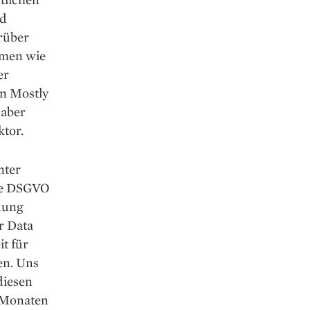
nd
arüber
hmen wie
er
on Mostly
 aber
ktor.
nter
che DSGVO
ndung
r Data
it für
en. Uns
diesen
n Monaten