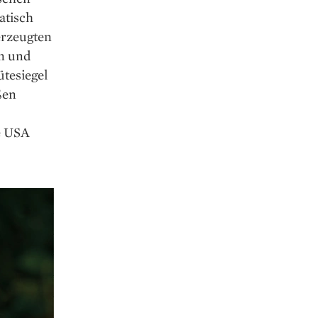
atisch
 erzeugten
en und
te­siegel
ßen
e USA