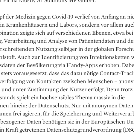
f der Medizin gegen Covid-19 verlief von Anfang an ni
in Krankenhäusern und Labors, sondern vor allem auch 
nation zeigte sich auf verschiedenen Ebenen, etwa bei
, Verarbeitung und Analyse von Patientendaten und de
rschreitenden Nutzung selbiger in der globalen Forsch
fstoff. Auch zur Identifizierung von Infektionsketten
tsdaten der Bevölkerung via Handy-Apps erhoben. Dabe
 stets vorausgesetzt, dass das dazu nötige Contact-Traci
verfolgung von Kontakten zwischen Menschen – anony
l und unter Zustimmung der Nutzer erfolgt. Denn trotz
stands spielt ein hochsensibles Thema massiv in die
n hinein: der Datenschutz. Nur mit anonymen Daten
men frei agieren, für die Speicherung und Weiterverar
bezogener Daten benötigen sie in der Europäischen Uni
 in Kraft getretenen Datenschutzgrundverordnung (DS