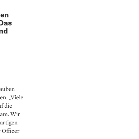
men
 Das
und
lauben
en. „Viele
f die
sam. Wir
artigen
 Officer