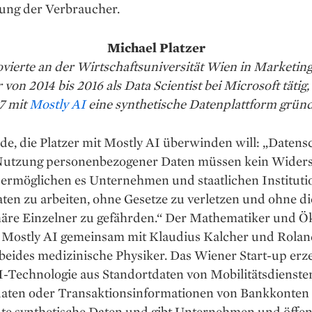
ng der Verbraucher.
Michael Platzer
ovierte an der Wirtschaftsuniversität Wien in Marketin
von 2014 bis 2016 als Data Scientist bei Microsoft tätig,
7 mit
Mostly AI
eine synthetische Datenplattform gründ
e, die Platzer mit Mostly AI überwinden will: „Datens
Nutzung personenbezogener Daten müssen kein Wider
 ermöglichen es Unternehmen und staatlichen Instituti
ten zu arbeiten, ohne Gesetze zu verletzen und ohne di
häre Einzelner zu gefährden.“ Der Mathematiker und 
 Mostly AI gemeinsam mit Klaudius Kalcher und Rola
beides medizinische Physiker. Das Wiener Start-up erz
I-Technologie aus Standortdaten von Mobilitätsdiensten
ten oder Transaktionsinformationen von Bankkonten
te synthetische Daten und gibt Unternehmen und öffen