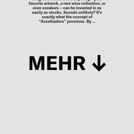
favorite artwork, a rare wine collection, or
even sneakers – can be invested in as
easily as stocks. Sounds unlikely? It’s
exactly what the concept of
“Assetization” promises. By …
MEHR
Schließen