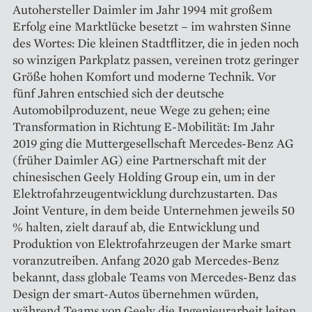
Autohersteller Daimler im Jahr 1994 mit großem
Erfolg eine Marktlücke besetzt – im wahrsten Sinne
des Wortes: Die kleinen Stadtflitzer, die in jeden noch
so winzigen Parkplatz passen, vereinen trotz geringer
Größe hohen Komfort und moderne Technik. Vor
fünf Jahren entschied sich der deutsche
Automobilproduzent, neue Wege zu gehen; eine
Transformation in Richtung E-Mobi­lität: Im Jahr
2019 ging die Mutter­gesellschaft Mercedes-Benz AG
(früher Daimler AG) eine Partnerschaft mit der
chinesischen Geely Holding Group ein, um in der
Elektrofahrzeugentwicklung durchzustarten. Das
Joint Venture, in dem beide Unternehmen jeweils 50
% halten, zielt darauf ab, die Entwicklung und
Produktion von Elektrofahrzeugen der Marke smart
voranzutreiben. Anfang 2020 gab Mercedes-Benz
bekannt, dass globale Teams von Mercedes-Benz das
Design der smart-Autos übernehmen würden,
während Teams von Geely die Ingenieurarbeit leiten