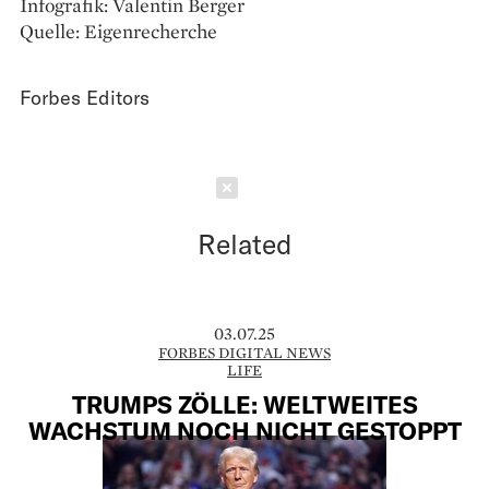
Infografik: Valentin Berger
Quelle: Eigenrecherche
Forbes Editors
Schließen
Related
03.07.25
FORBES DIGITAL NEWS
LIFE
TRUMPS ZÖLLE: WELTWEITES
WACHSTUM NOCH NICHT GESTOPPT