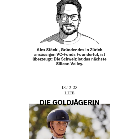
Alex Stöckl, Gründer des in Zürich
ansässigen VC-Fonds Founderful, ist
überzeugt: Die Schweiz ist das nächste
Silicon Valley.
13.12.23
LIFE
DIE GOLDJÄGERIN