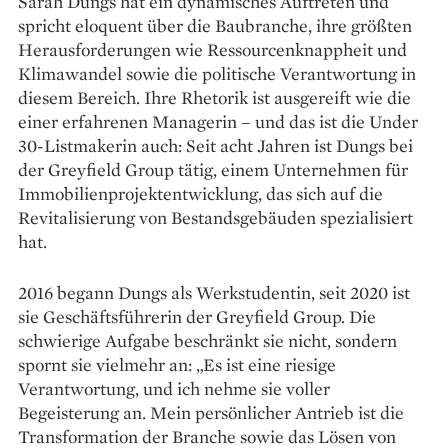
Sarah Dungs hat ein dynamisches Auftreten und
spricht eloquent über die Baubranche, ihre größ­ten
Herausforderungen wie Ressourcen­knappheit und
Klimawandel sowie die politische Ver­antwortung in
diesem Bereich. Ihre Rhetorik ist ausgereift wie die
einer erfahrenen Managerin – und das ist die Under
30-Listmakerin auch: Seit acht Jahren ist Dungs bei
der Grey­field Group tätig, einem Unter­nehmen für
Immobilienprojekt­entwicklung, das sich auf die
Revitalisierung von Bestands­gebäuden spezialisiert
hat.
2016 begann Dungs als ­Werk­studentin, seit 2020 ist
sie Geschäfts­führerin der Greyfield Group. Die
schwierige Aufgabe beschränkt sie nicht, sondern
spornt sie vielmehr an: „Es ist eine riesige
Verantwortung, und ich nehme sie voller
Begeisterung an. Mein ­persönlicher Antrieb ist die
Transformation der Branche sowie das Lösen von