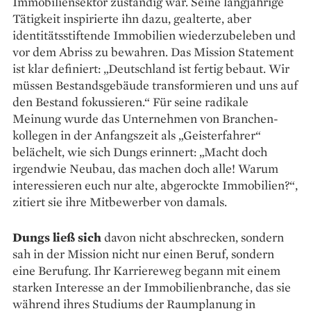
Immobilien­sektor zuständig war. Seine lang­jährige
Tätigkeit inspirierte ihn dazu, gealterte, aber
identitäts­stiftende Immobilien wiederzu­beleben und
vor dem Abriss zu bewahren. Das Mission Statement
ist klar definiert: „Deutschland ist fertig bebaut. Wir
müssen Bestandsgebäude transformieren und uns auf
den Bestand fokussieren.“ Für seine radikale
Meinung wurde das Unternehmen von Branchen­
kollegen in der Anfangszeit als „Geisterfahrer“
belächelt, wie sich Dungs erinnert: „Macht doch
irgendwie Neubau, das machen doch alle! Warum
interessieren euch nur alte, abgerockte Immobilien?“,
zitiert sie ihre Mitbewerber von damals.
Dungs ließ sich
davon nicht abschrecken, sondern
sah in der Mission nicht nur einen Beruf, sondern
eine Berufung. Ihr Karriere­weg begann mit einem
starken Interesse an der Immo­bilienbranche, das sie
während ihres Studiums der Raumplanung in