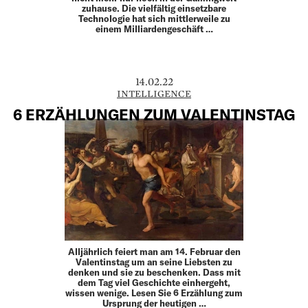
zuhause. Die vielfältig einsetzbare
Technologie hat sich mittlerweile zu
einem Milliardengeschäft …
14.02.22
INTELLIGENCE
6 ERZÄHLUNGEN ZUM VALENTINSTAG
Alljährlich feiert man am 14. Februar den
Valentinstag um an seine Liebsten zu
denken und sie zu beschenken. Dass mit
dem Tag viel Geschichte einhergeht,
wissen wenige. Lesen Sie 6 Erzählung zum
Ursprung der heutigen …