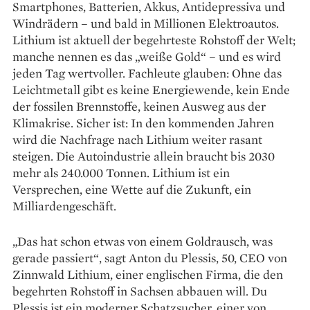
Smartphones, Batterien, Akkus, Anti­depressiva und
Windrädern – und bald in Mil­lionen Elektroautos.
Lithium ist aktuell der be­gehrteste Rohstoff der Welt;
manche nennen es das „weiße Gold“ – und es wird
jeden Tag wert­voller. Fachleute glauben: Ohne das
Leichtmetall gibt es keine Energiewende, kein Ende
der fossilen Brennstoffe, keinen Ausweg aus der
Klimakrise. ­Sicher ist: In den kommenden Jahren
wird die Nachfrage nach Lithium weiter rasant
steigen. Die Autoindustrie allein braucht bis 2030
mehr als 240.000 Tonnen. Lithium ist ein
Versprechen, eine Wette auf die Zukunft, ein
Milliardengeschäft.
„Das hat schon etwas von einem Goldrausch, was
gerade passiert“, sagt Anton du Plessis, 50, CEO von
Zinnwald Lithium, einer englischen Firma, die den
begehrten Rohstoff in Sachsen abbauen will. Du
Plessis ist ein moderner Schatzsucher, einer von