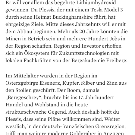
Er will vor allem das begehrte Lithiumhydroxid
gewinnen. Du Plessis, der mit einem Tesla Model 3
durch seine Heimat Buckinghamshire fährt, hat
ehrgeizige Ziele. Mitte dieses Jahrzehnts will er mit
dem Abbau beginnen. Mehr als 20 Jahre könnten die
Minen in Betrieb sein und mehrere Hundert Jobs in
der Region schaffen. Re­gion und Investor erhoffen
sich ein Ökosystem für Zukunftstechnologien mit
lokalen Fachkräften von der Bergakademie Freiberg.
Im Mittelalter wurden in der Region im
Osterzgebirge Eisenerz, Kupfer, Silber und Zinn aus
den Stollen geschürft. Der Boom, damals
„Berggeschrey“, brachte bis ins 17. Jahrhundert
Handel und Wohlstand in die heute
strukturschwache Gegend. Auch deshalb hofft du
Plessis, dass seine Pläne willkommen sind. Weiter
westlich, in der deutsch-französischen Grenzregion,
trifft man weitere moderne Goldgräber in An­zügen