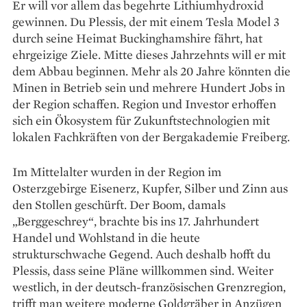
Er will vor allem das begehrte Lithiumhydroxid
gewinnen. Du Plessis, der mit einem Tesla Model 3
durch seine Heimat Buckinghamshire fährt, hat
ehrgeizige Ziele. Mitte dieses Jahrzehnts will er mit
dem Abbau beginnen. Mehr als 20 Jahre könnten die
Minen in Betrieb sein und mehrere Hundert Jobs in
der Region schaffen. Re­gion und Investor erhoffen
sich ein Ökosystem für Zukunftstechnologien mit
lokalen Fachkräften von der Bergakademie Freiberg.
Im Mittelalter wurden in der Region im
Osterzgebirge Eisenerz, Kupfer, Silber und Zinn aus
den Stollen geschürft. Der Boom, damals
„Berggeschrey“, brachte bis ins 17. Jahrhundert
Handel und Wohlstand in die heute
strukturschwache Gegend. Auch deshalb hofft du
Plessis, dass seine Pläne willkommen sind. Weiter
westlich, in der deutsch-französischen Grenzregion,
trifft man weitere moderne Goldgräber in An­zügen