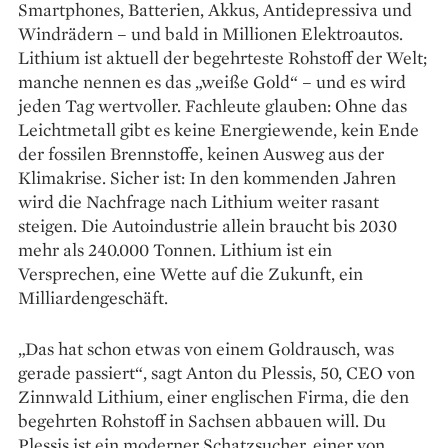
Smartphones, Batterien, Akkus, Anti­depressiva und
Windrädern – und bald in Mil­lionen Elektroautos.
Lithium ist aktuell der be­gehrteste Rohstoff der Welt;
manche nennen es das „weiße Gold“ – und es wird
jeden Tag wert­voller. Fachleute glauben: Ohne das
Leichtmetall gibt es keine Energiewende, kein Ende
der fossilen Brennstoffe, keinen Ausweg aus der
Klimakrise. ­Sicher ist: In den kommenden Jahren
wird die Nachfrage nach Lithium weiter rasant
steigen. Die Autoindustrie allein braucht bis 2030
mehr als 240.000 Tonnen. Lithium ist ein
Versprechen, eine Wette auf die Zukunft, ein
Milliardengeschäft.
„Das hat schon etwas von einem Goldrausch, was
gerade passiert“, sagt Anton du Plessis, 50, CEO von
Zinnwald Lithium, einer englischen Firma, die den
begehrten Rohstoff in Sachsen abbauen will. Du
Plessis ist ein moderner Schatzsucher, einer von