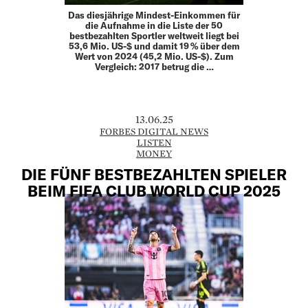
Das diesjährige Mindest-Einkommen für
die Aufnahme in die Liste der 50
bestbezahlten Sportler weltweit liegt bei
53,6 Mio. US-$ und damit 19 % über dem
Wert von 2024 (45,2 Mio. US-$). Zum
Vergleich: 2017 betrug die …
13.06.25
FORBES DIGITAL NEWS
LISTEN
MONEY
DIE FÜNF BESTBEZAHLTEN SPIELER
BEIM FIFA CLUB WORLD CUP 2025