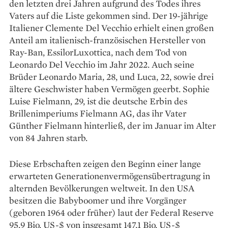
den letzten drei Jahren aufgrund des Todes ihres
Vaters auf die Liste gekommen sind. Der 19-jährige
Italiener Clemente Del Vecchio erhielt einen großen
Anteil am italienisch-französischen Hersteller von
Ray-Ban, EssilorLuxottica, nach dem Tod von
Leonardo Del Vecchio im Jahr 2022. Auch seine
Brüder Leonardo Maria, 28, und Luca, 22, sowie drei
ältere Geschwister haben Vermögen geerbt. Sophie
Luise Fielmann, 29, ist die deutsche Erbin des
Brillenimperiums Fielmann AG, das ihr Vater
Günther Fielmann hinterließ, der im Januar im Alter
von 84 Jahren starb.
Diese Erbschaften zeigen den Beginn einer lange
erwarteten Generationenvermögensübertragung in
alternden Bevölkerungen weltweit. In den USA
besitzen die Babyboomer und ihre Vorgänger
(geboren 1964 oder früher) laut der Federal Reserve
95,9 Bio. US-$ von insgesamt 147,1 Bio. US-$