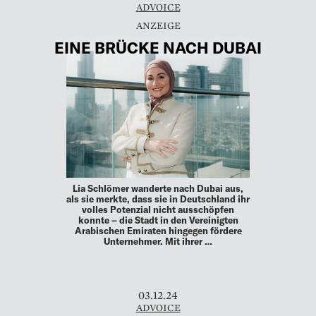
ADVOICE
EINE BRÜCKE NACH DUBAI
Lia Schlömer wanderte nach Dubai aus,
als sie merkte, dass sie in Deutschland ihr
volles Potenzial nicht ausschöpfen
konnte – die Stadt in den Vereinigten
Arabischen Emiraten hingegen fördere
Unternehmer. Mit ihrer …
03.12.24
ADVOICE