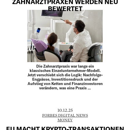
ZAHNARZTPRAXEN WERDEN NEU
BEWERTET
Die Zahnarztpraxis war lange ein
klassisches Einzelunternehmer-Modell.
Jetzt verschiebt sich die Logik: Nachfolge-
Engpässe, Investitionsdruck und der
Aufstieg von Ketten und Finanzinvestoren
verändern, was eine Praxis …
10.12.25
FORBES DIGITAL NEWS
MONEY
EU MACHT KRYPTO-TRANSAKTIONEN