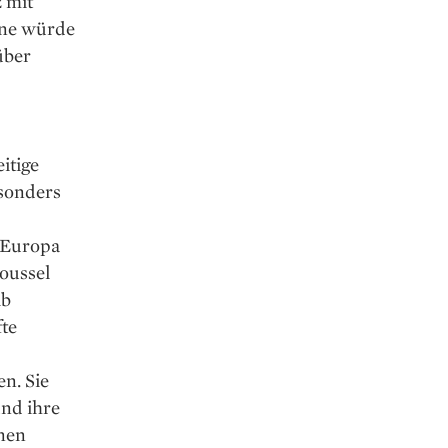
 mit
äne würde
über
itige
son­ders
 Europa
oussel
lb
te
n. Sie
und ihre
nen