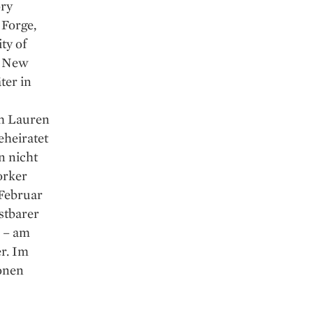
ory
 Forge,
ty of
h New
ter in
ph Lauren
eheiratet
en nicht
orker
 Februar
stbarer
n – am
r. Im
ionen