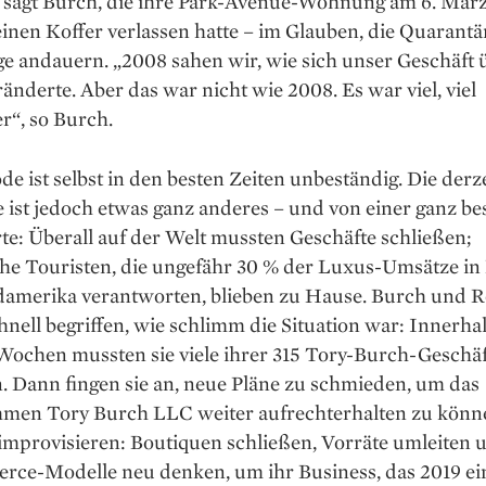
, sagt Burch, die ihre Park-Avenue-Wohnung am 6. März
inen Koffer verlassen hatte – im Glauben, die Quarant
ge andauern. „2008 sahen wir, wie sich unser Geschäft 
änderte. Aber das war nicht wie 2008. Es war viel, viel
r“, so Burch.
 ist selbst in den besten Zeiten unbeständig. Die derze
ist jedoch etwas ganz anderes – und von einer ganz be
te: Überall auf der Welt ­mussten Geschäfte schließen;
che Touristen, die ungefähr 30 % der Luxus-Umsätze in
amerika verantworten, blieben zu Hause. Burch und R
hnell begriffen, wie schlimm die Situation war: Innerha
Wochen mussten sie viele ihrer 315 Tory-Burch-Geschäf
. Dann fingen sie an, neue Pläne zu schmieden, um das
men Tory Burch LLC weiter aufrechterhalten zu könne
improvisieren: Boutiquen schließen, Vorräte umleiten 
ce-Modelle neu denken, um ihr Business, das 2019 ei