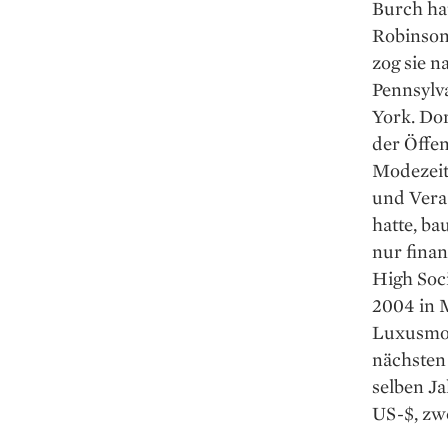
Burch ha
Robinson
zog sie n
Pennsylv
York. Dor
der Öffen
Modezeit
und Vera
hatte, ba
nur ­fina
High Soc
2004 in M
Luxusmod
nächsten 
selben Ja
US-$, zwe