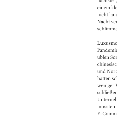
nächste“
einem kle
nicht lan
Nacht ver
schlimme
Luxusmode
Pandemie 
üblen Sor
chinesis
und Nord
hatten sc
weniger 
schließen
Unterneh
mussten 
E-Commer