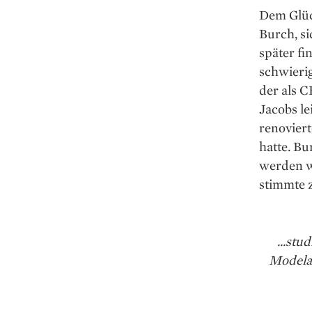
Dem Glück
Burch, s
später fi
schwierig
der als 
Jacobs le
renovier
hatte. B
werden wo
stimmte 
...stu
Modela