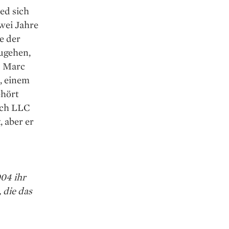
ed sich
wei Jahre
ne der
zugehen,
d Marc
a, einem
ehört
rch LLC
 aber er
004 ihr
 die das