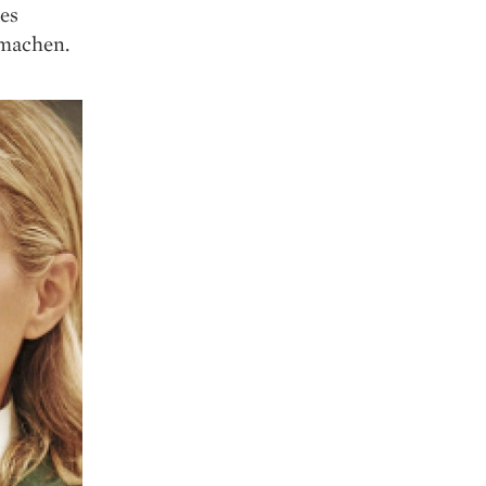
bes
 machen.