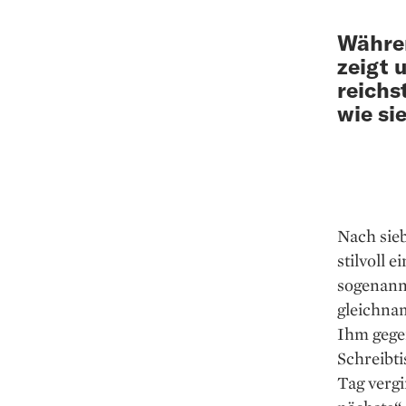
Währe
zeigt 
reichs
wie si
Nach sie
stilvoll 
sogenann
gleichna
Ihm gege
Schreibt
Tag vergi