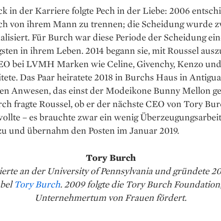
 in der Karriere folgte Pech in der Liebe: 2006 entschi
ich von ihrem Mann zu trennen; die Scheidung wurde z
nalisiert. Für Burch war diese ­Periode der Scheidung ei
sten in ihrem Leben. 2014 begann sie, mit Roussel aus
CEO bei LVMH Marken wie Celine, Givenchy, Kenzo un
itete. Das Paar heiratete 2018 in Burchs Haus in Antigu
ten Anwesen, das einst der Modeikone Bunny Mellon g
urch fragte Roussel, ob er der nächste CEO von Tory Bu
llte – es brauchte zwar ein wenig Überzeugungsarbeit,
zu und übernahm den Posten im Januar 2019.
Tory Burch
dierte an der University of Pennsylvania und gründete 2
bel
Tory Burch
. 2009 folgte die Tory Burch Foundation,
Unternehmertum von Frauen fördert.