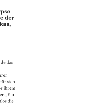
ypse
e der
kas,
rde das
m
hrer
ür sich.
or ihrem
r. „Ein
los die