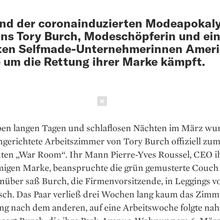
nd der coronainduzierten Modeapokal
uns Tory Burch, Modeschöpferin und ein
ten Selfmade-Unternehmerinnen Ameri
e um die Rettung ihrer Marke kämpft.
Schließen
ben langen Tagen und schlaflosen Nächten im März wu
eingerich­tete Arbeitszimmer von Tory Burch offiziell zu
ten „War Room“. Ihr Mann Pierre-Yves Roussel, CEO i
migen Marke, beanspruchte die grün gemusterte Couch f
nüber saß Burch, die Firmenvorsitzende, in Leggings v
isch. Das Paar verließ drei Wochen lang kaum das Zimme
ng nach dem anderen, auf eine ­Arbeitswoche folgte naht