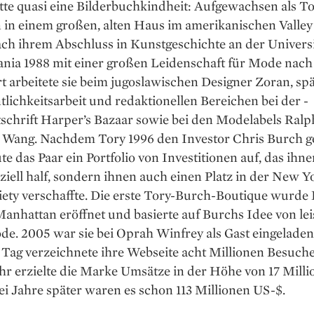
tte quasi eine Bilderbuchkindheit: Aufgewachsen als T
 in einem großen, alten Haus im amerikanischen Valley
ach ihrem Abschluss in Kunst­geschichte an der Universi
ania 1988 mit einer großen Leidenschaft für Mode nac
t arbeitete sie beim ­jugoslawischen Designer Zoran, spä
tlichkeits­arbeit und redaktionellen Bereichen bei der ­
schrift Harper’s Bazaar sowie bei den Modelabels Ral
 Wang. Nachdem Tory 1996 den ­Investor Chris Burch g
ute das Paar ein Port­folio von Investitionen auf, das ihn
nziell half, sondern ihnen auch einen Platz in der New Y
iety verschaffte. Die erste Tory-Burch-Boutique wurde
anhattan eröffnet und basierte auf Burchs Idee von lei
e. 2005 war sie bei Oprah Winfrey als Gast eingelade
Tag verzeichnete ihre Webseite acht Millionen Besuche
hr erzielte die Marke Umsätze in der Höhe von 17 Mill
i Jahre später waren es schon 113 Millionen US-$.