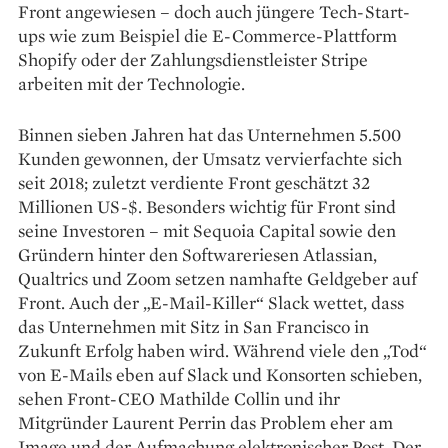
Front angewiesen – doch auch jüngere Tech-Start-
ups wie zum Beispiel die E-Commerce-Plattform
Shopify oder der Zahlungsdienstleister Stripe
arbeiten mit der Technologie.
Binnen sieben Jahren hat das Unternehmen 5.500
Kunden gewonnen, der Umsatz vervierfachte sich
seit 2018; zuletzt verdiente Front geschätzt 32
Millionen ­US-$. Besonders wichtig für Front sind
seine Investoren – mit Sequoia Capital sowie den
Gründern hinter den Softwareriesen Atlassian,
Qualtrics und Zoom setzen namhafte Geldgeber auf
Front. Auch der „E-Mail-Killer“ Slack wettet, dass
das Unternehmen mit Sitz in San Francisco in
Zukunft Erfolg haben wird. Während viele den „Tod“
von E-Mails eben auf Slack und Konsorten schieben,
sehen Front-CEO Mathilde Collin und ihr
Mitgründer Laurent Perrin das Problem eher am
Image und der Aufmachung elektronischer Post. Der