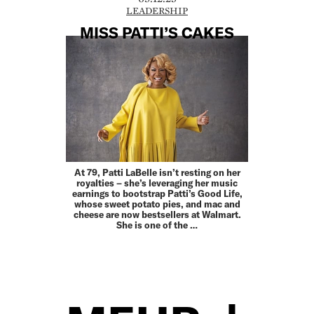
LEADERSHIP
MISS PATTI’S CAKES
At 79, Patti LaBelle isn’t resting on her
royalties – she’s leveraging her music
earnings to bootstrap Patti’s Good Life,
whose sweet potato pies, and mac and
cheese are now bestsellers at Walmart.
She is one of the …