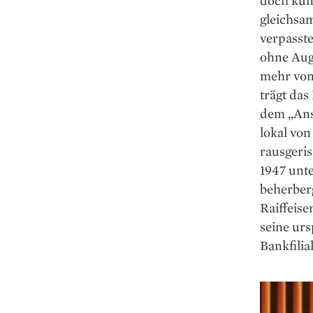
doch kün
gleichsam
verpasst
ohne Auge
mehr von
trägt das
dem „Ans
lokal vo
rausgeris
1947 unt
beherberg
Raiffeise
seine ur
Bankfilia