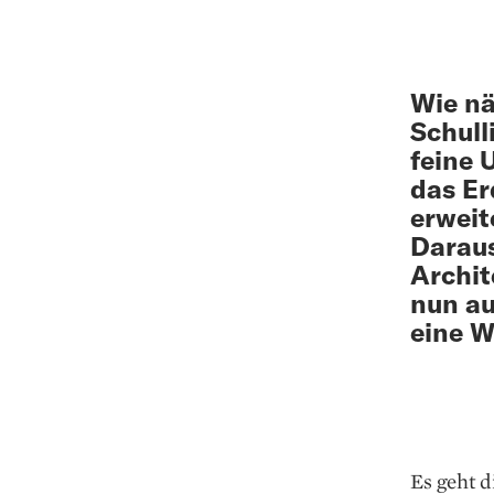
Wie nä
Schull
feine 
das Er
erweit
Daraus
Archit
nun au
eine W
Es geht 