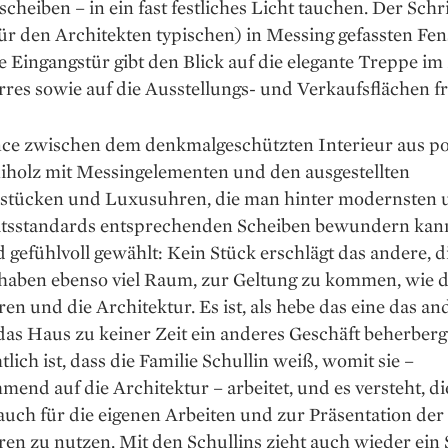
cheiben – in ein fast festliches Licht tauchen. Der Schr
für den Architekten ­typischen) in Messing gefassten Fe
 Eingangstür gibt den Blick auf die elegante Treppe i
rres sowie auf die Ausstellungs- und Verkaufsflächen fr
nce zwischen dem denkmal­geschützten Interieur aus po
­holz mit Messingelementen und den ausgestellten
tücken und Luxusuhren, die man hinter modernsten u
itsstandards entsprechenden Scheiben bewundern kann,
d gefühlvoll gewählt: Kein Stück erschlägt das andere, d
haben ebenso viel Raum, zur Geltung zu kommen, wie d
en und die Architektur. Es ist, als hebe das eine das an
 das Haus zu keiner Zeit ein anderes Geschäft beherberg
tlich ist, dass die Familie Schullin weiß, womit sie –
end auf die Architektur – arbeitet, und es versteht, di
uch für die eigenen Arbeiten und zur Präsentation der
en zu nutzen. Mit den Schullins zieht auch wieder ein 