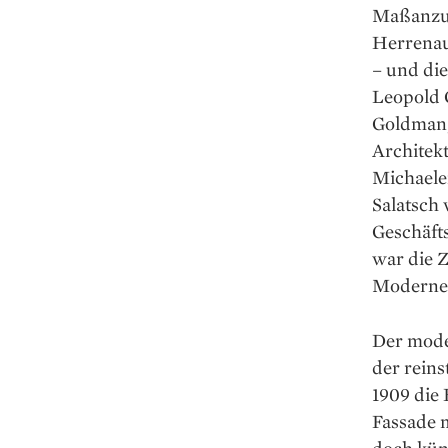
Maßanzug 
Herrenau
– und di
Leopold 
Goldman,
Architek
Michaele
Salatsch 
Geschäfts
war die Z
Moderne ü
Der moder
der reins
1909 die
Fassade m