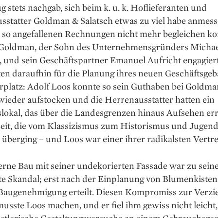
stets nachgab, sich beim k. u. k. Hoflieferanten und
sstatter Goldman & Salatsch etwas zu viel habe anmess
e so angefallenen Rechnungen nicht mehr begleichen ko
Goldman, der Sohn des Unternehmens­gründers Michae
 und sein Geschäftspartner Emanuel Aufricht engagier
ten daraufhin für die Planung ihres neuen Geschäftsge
rplatz: Adolf Loos konnte so sein Guthaben bei Goldma
wieder aufstocken und die Herrenausstatter hatten ein
lokal, das über die Landesgrenzen ­hinaus Aufsehen err
eit, die vom Klassizismus zum Historismus und Jugendst
berging – und Loos war einer ihrer radikalsten Vertre
ne Bau mit seiner ­undekorierten Fassade war zu seine
te ­Skandal; erst nach der Einplanung von Blumenkiste
 Baugenehmigung erteilt. Diesen Kompromiss zur Verzi
usste Loos machen, und er fiel ihm gewiss nicht leicht, 