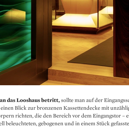
n das Looshaus betritt,
sollte man auf der Eingangss
 einen Blick zur bronzenen Kassettendecke mit ­unzähli
rpern richten, die den Bereich vor dem Eingangstor – 
ell beleuchteten, ge­bogenen und in einem Stück gefasst