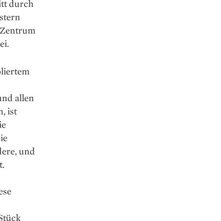
itt durch
nstern
m Zentrum
ei.
liertem
nd allen
 ist
ie
ie
dere, und
t.
ese
Stück