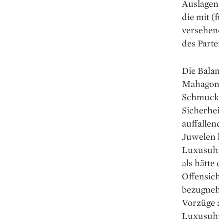
Auslagens
die mit (
versehene
des Parte
Die Bala
Mahagoni
Schmucks
Sicherhe
auffallen
Juwelen 
Luxus­uhr
als hätte
Offensich
bezugnehm
Vorzüge a
Luxusuhr