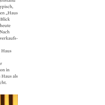
genstand
ypisch,
men „Haus
 Blick
 heute
 Nach
verkaufs­
s Haus
n
er
on in
 Haus als
cht.