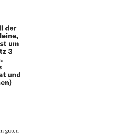
l der
leine,
hst um
tz 3
.
s
hat und
hen)
um guten