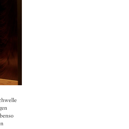
chwelle
gen
ebenso
en