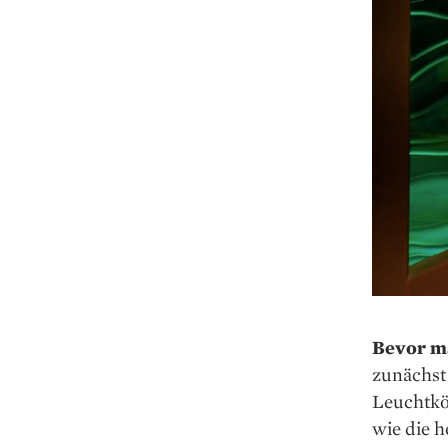
Bevor ma
zunächst
Leucht­kö
wie die h