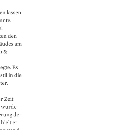
en lassen
nnte.
l
ten den
bäudes am
n &
egte. Es
il in die
ter.
r Zeit
n wurde
erung der
hielt er