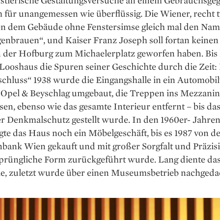
stlerische ­Gestaltungsversuche an ­einem Gebrauchsge
 für un­angemessen wie überflüssig. Die Wiener, recht t
en dem Gebäude ohne Fenster­simse gleich mal den Na
n­brauen“, und Kaiser Franz Joseph soll fortan keinen
 der Hofburg zum Michaelerplatz geworfen haben. Bis
 Looshaus die Spuren seiner Geschichte durch die Zeit:
chluss“ 1938 wurde die Eingangshalle in ein Automobil
n Opel & Beyschlag umgebaut, die Treppen ins Mezzanin
sen, ebenso wie das gesamte Interieur entfernt – bis da
er Denkmalschutz gestellt wurde. In den 1960er- Jahre
te das Haus noch ein Möbel­geschäft, bis es 1987 von d
nbank Wien gekauft und mit großer Sorgfalt und Präzisi
sprüngliche Form zurückgeführt wurde. Lang diente das
le, zuletzt wur­de über einen Museumsbetrieb nachgeda