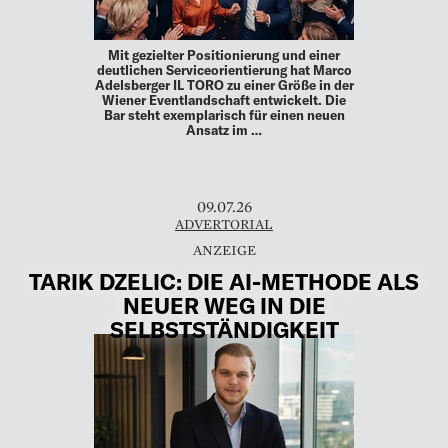
Mit gezielter Positionierung und einer
deutlichen Serviceorientierung hat Marco
Adelsberger IL TORO zu einer Größe in der
Wiener Eventlandschaft entwickelt. Die
Bar steht exemplarisch für einen neuen
Ansatz im …
09.07.26
ADVERTORIAL
TARIK DZELIC: DIE AI-METHODE ALS
NEUER WEG IN DIE
SELBSTSTÄNDIGKEIT