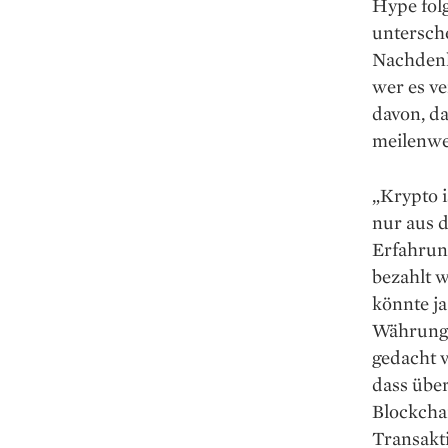
Hype fol
untersch
Nachdenke
wer es ve
davon, d
meilenwei
„Krypto i
nur aus d
Erfahrung
bezahlt w
könnte ja
Währunge
gedacht v
dass über
Blockcha
Transakti