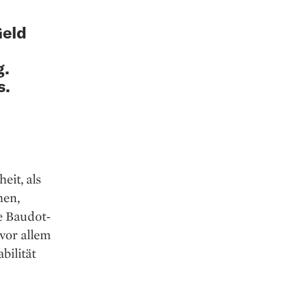
Geld
g.
s.
eit, als
men,
ne Baudot-
vor allem
bilität