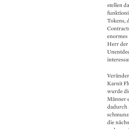
stellen d
funktioni
Tokens, 
Contracts
enormes 
Herr der 
Unentdec
interess
Veränder
Karnit F
wurde die
Männer er
dadurch 
schmunzel
die nächs