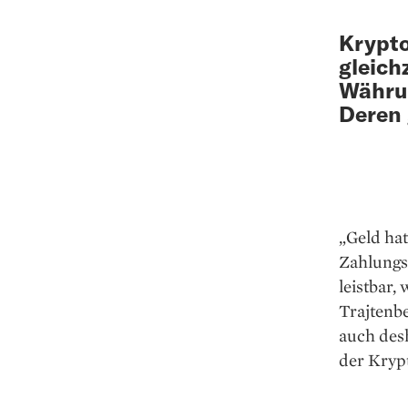
Krypto
gleich
Währun
Deren 
„Geld hat
Zahlungs
leistbar,
Trajtenb
auch desh
der Krypt