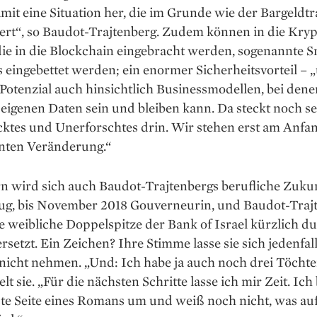
amit eine Situation her, die im Grunde wie der Bargeldtr
ert“, so Baudot-Trajtenberg. Zudem können in die Kryp
die in die Blockchain eingebracht werden, sogenannte 
 eingebettet werden; ein enormer Sicherheitsvorteil – 
Potenzial auch hinsichtlich Businessmodellen, bei den
eigenen Daten sein und bleiben kann. Da steckt noch se
ktes und Unerforschtes drin. Wir stehen erst am Anfan
anten Veränderung.“
n wird sich auch Baudot-Trajtenbergs berufliche Zukun
lug, bis November 2018 Gouverneurin, und Baudot-Traj
 weibliche Doppelspitze der Bank of Israel kürzlich d
setzt. Ein Zeichen? Ihre Stimme lasse sie sich jedenfal
nicht nehmen. „Und: Ich habe ja auch noch drei Töchte
t sie. „Für die nächsten Schritte lasse ich mir Zeit. Ich 
te Seite eines Romans um und weiß noch nicht, was auf