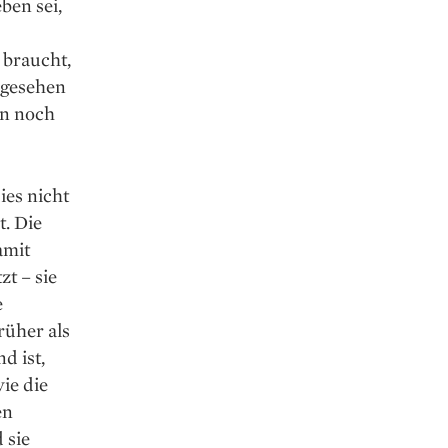
ben sei,
 braucht,
abgesehen
en noch
ies nicht
t. Die
amit
zt – sie
e
rüher als
d ist,
ie die
en
 sie