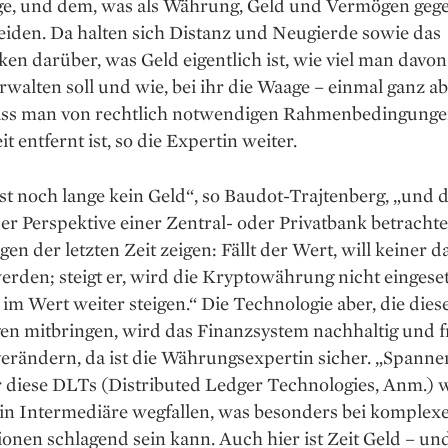
ge, und dem, was als Währung, Geld und Vermögen gege
eiden. Da halten sich Distanz und Neugierde sowie das
n darüber, was Geld eigentlich ist, wie viel man davon
rwalten soll und wie, bei ihr die Waage – einmal ganz 
ass man von rechtlich notwendigen Rahmenbedingung
t entfernt ist, so die Expertin weiter.
st noch lange kein Geld“, so Baudot-Trajtenberg, „und d
er Perspektive einer Zentral- oder Privatbank betrachte
en der letzten Zeit zeigen: Fällt der Wert, will keiner d
erden; steigt er, wird die Kryptowährung nicht eingeset
 im Wert weiter steigen.“ Die Technologie aber, die dies
n mitbringen, wird das Finanzsystem nachhaltig und f
erändern, da ist die Währungsexpertin sicher. „Spannen
 diese DLTs (Distributed Ledger Technologies, Anm.) w
in Inter­mediäre wegfallen, was besonders bei komplex
onen schlagend sein kann. Auch hier ist Zeit Geld – und