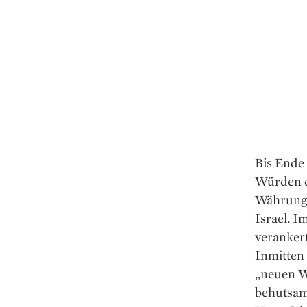
Bis Ende
Würden d
Währungs
Israel. I
verankert
Inmitten
„neuen W
behutsam