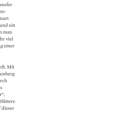
ansfer
to-
Smart
„und ein
en man
hr viel
g einer
ft. Mit
tenberg
urch
ls
r“,
blättere
 dieser