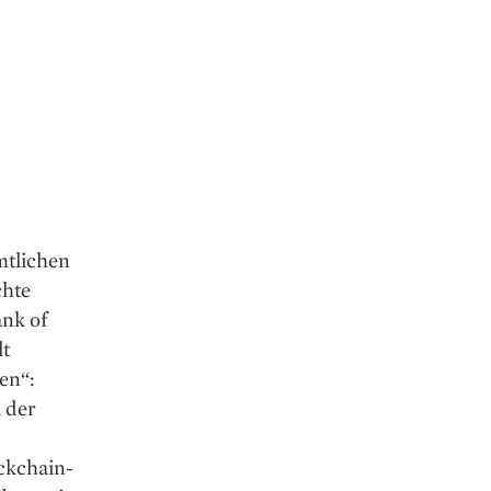
mtlichen
chte
nk of
lt
uen“:
 der
ckchain-