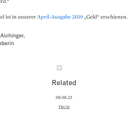
rd.“
el ist in unserer
April-Ausgabe 2019
„Geld“ erschienen.
 Aichinger
,
eberin
Schließen
Related
08.08.23
TECH