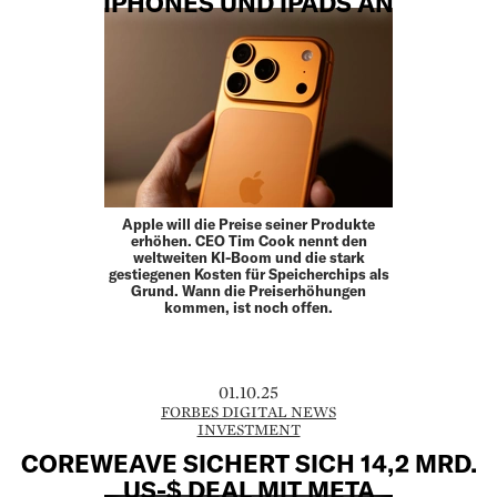
IPHONES UND IPADS AN
Apple will die Preise seiner Produkte
erhöhen. CEO Tim Cook nennt den
weltweiten KI-Boom und die stark
gestiegenen Kosten für Speicherchips als
Grund. Wann die Preiserhöhungen
kommen, ist noch offen.
01.10.25
FORBES DIGITAL NEWS
INVESTMENT
COREWEAVE SICHERT SICH 14,2 MRD.
US-$ DEAL MIT META