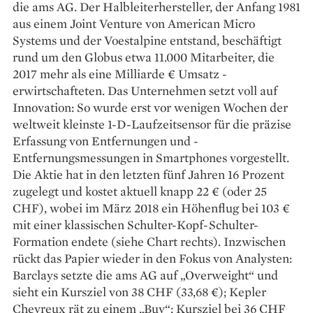
die ams AG. Der Halbleiterhersteller, der Anfang 1981
aus einem Joint Venture von American Micro
Systems und der Voestalpine entstand, beschäftigt
rund um den Globus etwa 11.000 Mitarbeiter, die
2017 mehr als eine Milliarde € Umsatz ­
erwirtschafteten. Das Unternehmen setzt voll auf
Innovation: So wurde erst vor wenigen Wochen der
weltweit kleinste 1-D-Laufzeitsensor für die präzise
Erfassung von Entfernungen und ­
Entfernungsmessungen in Smartphones vorgestellt.
Die ­Aktie hat in den letzten fünf Jahren 16 Prozent
zugelegt und kostet aktuell knapp 22 € (oder 25
CHF), ­wobei im März 2018 ein Höhenflug bei 103 €
mit einer klassischen Schulter-­Kopf-Schulter-
Formation ­endete (­siehe Chart rechts). Inzwischen
rückt das Papier wieder in den Fokus von Analysten:
Barclays setzte die ams AG auf „Overweight“ und
sieht ein Kursziel von 38 CHF (33,68 €); Kepler
Chevreux rät zu einem „Buy“; Kursziel bei 36 CHF