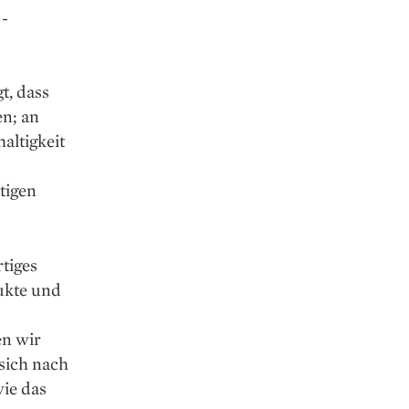
 ­
t, dass
en; an
altigkeit
tigen
rtiges
ukte und
en wir
 sich nach
wie das