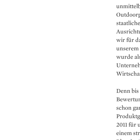
unmittel
Outdoorpr
staatlich
Ausrichtu
wir für 
unserem F
wurde al
Unternehm
Wirtschaf
Denn bis 
Bewertung
schon gar
Produktg
2011 für 
einem str