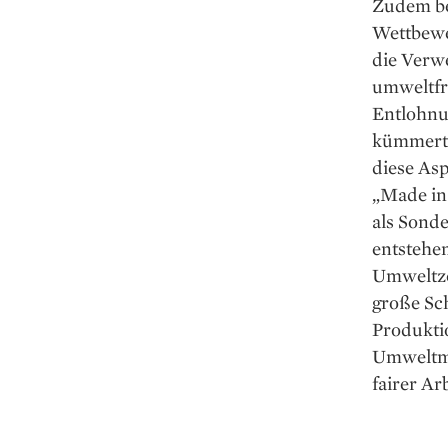
Zudem bed
Wettbewe
die Verw
umweltfr
Entlohnu
kümmert,
diese Asp
„Made in
als Sond
entstehe
Umweltze
große Sch
Produkti
Umweltma
fairer Ar