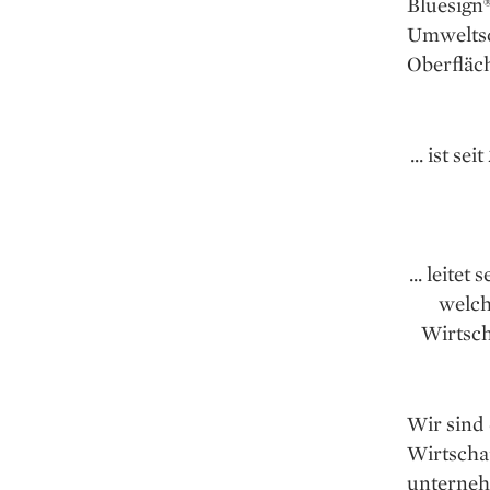
Bluesign
Umweltsc
Oberfläc
... ist 
... leite
welch
Wirtsch
Wir sind
Wirtschaf
unterneh