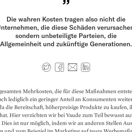
Die wahren Kosten tragen also nicht die
nternehmen, die diese Schäden verursache
sondern unbeteiligte Parteien, die
Allgemeinheit und zukünftige Generationen.
Twitter
Facebook
E-mail
LinkedIn
gesamten Mehrkosten, die für diese Maßnahmen entste
och lediglich ein geringer Anteil an Konsumenten weit
a die Bereitschaft, höherpreisige Produkte zu kaufen, i
at. Hier verzichten wir bei Vaude zum Teil bewusst au
Dies ist nur möglich, indem wir an anderen Stellen Au
n und zum Beispiel im Marketing auf teure Werbema