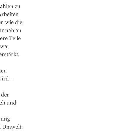
zahlen zu
Arbeiten
n wie die
hr nah an
re Teile
 war
rstärkt.
hen
wird –
 der
ch und
rung
nd Umwelt.