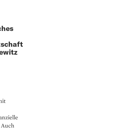
ches
d
tschaft
ewitz
mit
anzielle
. Auch