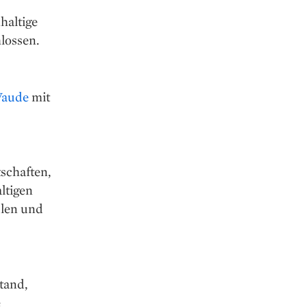
haltige
lossen.
Vaude
mit
tschaften,
ltigen
ulen und
tand,
e