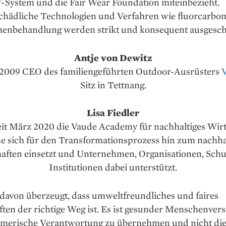
®-System und die Fair Wear Foundation miteinbezieht.
hädliche Technologien und Verfahren wie fluor­carbon
henbehandlung werden strikt und konsequent ausgesch
Antje von Dewitz
seit 2009 CEO des familiengeführten Outdoor-Ausrüsters
Sitz in Tettnang.
Lisa Fiedler
t seit März 2020 die Vaude Academy für nachhaltiges Wir
e sich für den Transformationsprozess hin zum nachha
aften einsetzt und Unternehmen, Organisationen, Sch
Institutionen dabei unterstützt.
 davon überzeugt, dass umweltfreundliches und faires
ten der richtige Weg ist. Es ist gesunder Menschenvers
merische Verantwortung zu übernehmen und nicht di