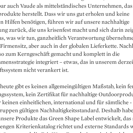
bar auch Vaude als mittelständisches Unternehmen, das
odukte herstellt. Dass wir uns gut erholen und ­keine
en Hilfen benötigen, führen wir auf ­unsere nachhaltige
ng zurück, die uns krisenfest macht und sich darin zeig
das, was wir tun, ganzheitlich Verantwortung übernehm
irmensitz, aber auch in der globalen Lieferkette. Nachh
so zum Kerngeschäft gemacht und komplett in die
ensstrategie integriert – etwas, das in unserem derzei
tssystem nicht verankert ist.
heute gibt es keinen allgemein­gültigen Maßstab, kein fe
s­system, kein Zertifikat für nachhaltige Outdoorprod
 keinen einheitlichen, international und für sämtliche ­
ruppen gültigen Nachhaltigkeitsstandard. Deshalb ­hab
unsere Produkte das Green ­Shape Label entwickelt, das
engen Kriterienkatalog richtet und externe Standards 