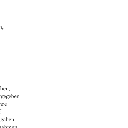
n,
hen,
ergegeben
hre
f
sgaben
ßnahmen