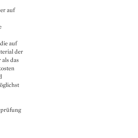
er auf
e
die auf
terial der
 als das
kosten
d
öglichst
rprüfung