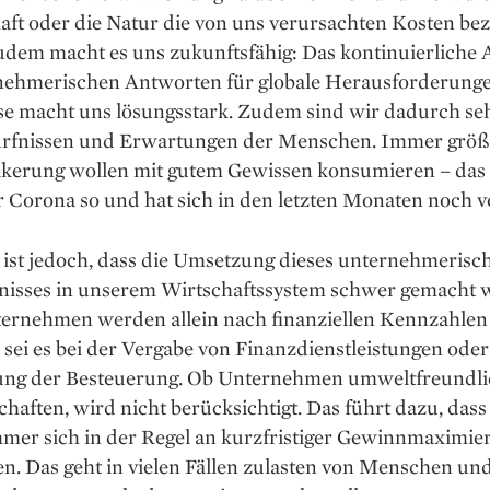
aft oder die Natur die von uns verursachten Kosten be
udem macht es uns zukunftsfähig: Das kontinuierliche 
nehmerischen Antworten für globale Herausforderunge
se macht uns ­lösungsstark. Zudem sind wir dadurch se
rfnissen und Erwartungen der Menschen. Immer größe
lkerung wollen mit gutem Gewissen konsumieren – das
 Corona so und hat sich in den ­letzten Monaten noch ve
 ist jedoch, dass die Umsetzung dieses unternehmerisc
nisses in unserem Wirtschaftssystem schwer gemacht 
ernehmen werden allein nach finanziellen Kennzahlen
 sei es bei der Vergabe von Finanzdienstleistungen oder
ng der Besteuerung. Ob Unternehmen umweltfreundli
schaften, wird nicht berücksichtigt. Das führt dazu, dass
mer sich in der Regel an kurzfristiger Gewinnmaximie
en. Das geht in vielen Fällen zulasten von Menschen u