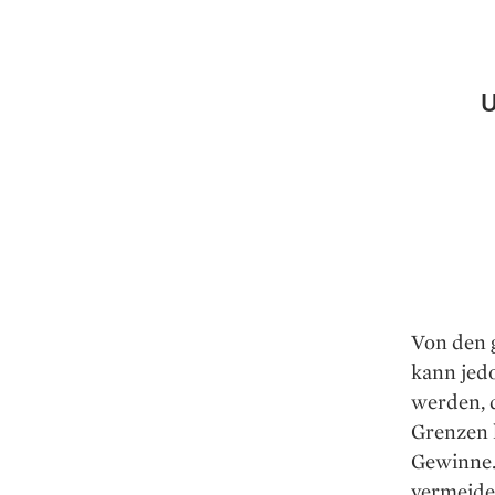
U
Von den 
kann jed
werden, d
Grenzen h
Gewinne. 
vermeide