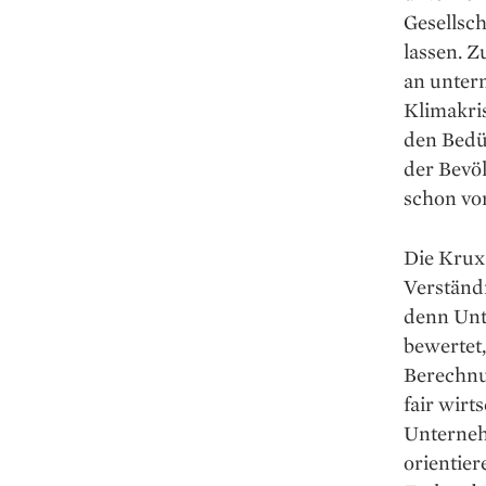
Gesellsch
lassen. Z
an unter
Klimakri
den Bedü
der Bevö
schon vor
Die Krux
Verständ
denn Unt
bewertet,
Berechnu
fair wirt
Unterneh
orientier