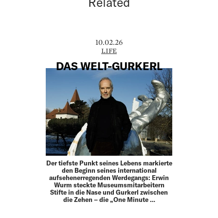
Related
10.02.26
LIFE
DAS WELT-GURKERL
Der tiefste Punkt seines Lebens markierte
den Beginn seines international
aufsehenerregenden Werdegangs: Erwin
Wurm steckte Museumsmitarbeitern
Stifte in die Nase und Gurkerl zwischen
die Zehen – die „One Minute …