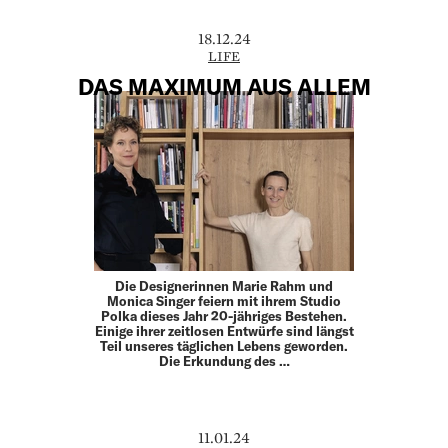
18.12.24
LIFE
DAS MAXIMUM AUS ALLEM
Die Designerinnen Marie Rahm und
Monica Singer feiern mit ihrem Studio
Polka dieses Jahr 20-jähriges Bestehen.
Einige ihrer zeitlosen Entwürfe sind längst
Teil unseres täglichen Lebens geworden.
Die Erkundung des …
11.01.24