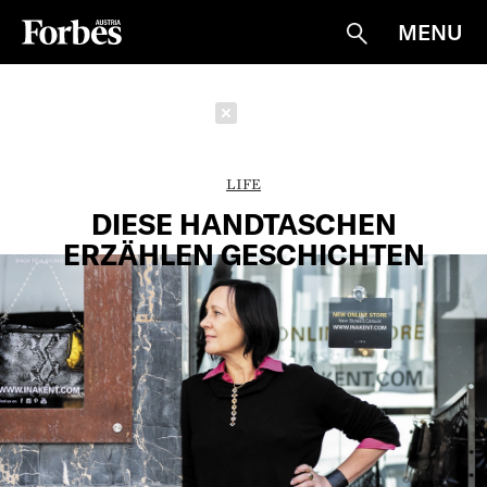
MENU
Suche
Schließen
LIFE
DIESE HANDTASCHEN
ERZÄHLEN GESCHICHTEN