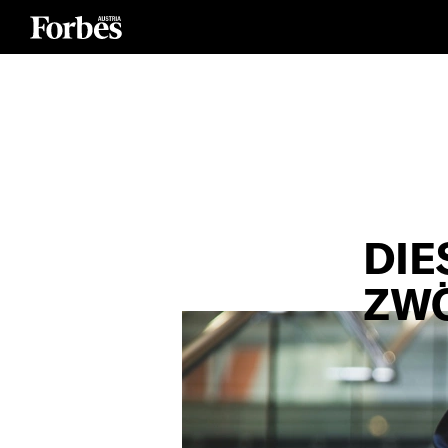
DIE
ZWÖ