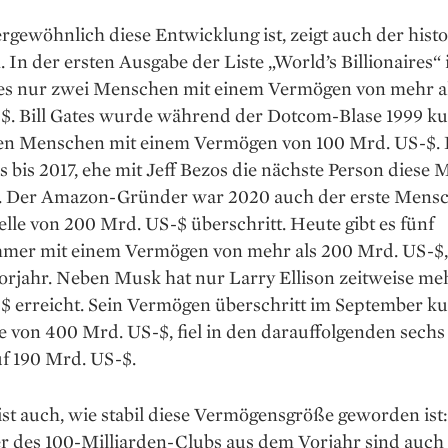
gewöhnlich diese Entwicklung ist, zeigt auch der hist
. In der ersten Ausgabe der Liste „World’s Billionaires“
 es nur zwei Menschen mit einem Vermögen von mehr al
$. Bill Gates wurde während der Dotcom-Blase 1999 kur
en Menschen mit einem Vermögen von 100 Mrd. US-$.
s bis 2017, ehe mit Jeff Bezos die nächste Person diese 
e. Der Amazon-Gründer war 2020 auch der erste Mensc
lle von 200 Mrd. US-$ überschritt. Heute gibt es fünf
mer mit einem Vermögen von mehr als 200 Mrd. US-$,
orjahr. Neben Musk hat nur Larry Ellison zeitweise me
$ erreicht. Sein Vermögen überschritt im September ku
e von 400 Mrd. US-$, fiel in den darauffolgenden sech
uf 190 Mrd. US-$.
 ist auch, wie stabil diese Vermögensgröße geworden ist:
er des 100-Milliarden-Clubs aus dem Vorjahr sind auch