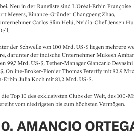
bei. Neu in der Rangliste sind L’Oréal-Erbin Françoise
urt Meyers, Binance-Gründer Changpeng Zhao,
nternehmer Carlos Slim Helú, Nvidia-Chef Jensen H
ell.
ter der Schwelle von 100 Mrd. US-$ liegen mehrere we
äre, darunter der indische Unternehmer Mukesh Amban
en 99,7 Mrd. US-$, Tether-Manager Giancarlo Devasini 
$, Online-Broker-Pionier Thomas Peterffy mit 82,9 Mr
-Erbin Julia Koch mit 81,2 Mrd. US-$.
 die Top 10 des exklusivsten Clubs der Welt, des 100-Mi
gereiht vom niedrigsten bis zum höchsten Vermögen.
10. AMANCIO ORTEG