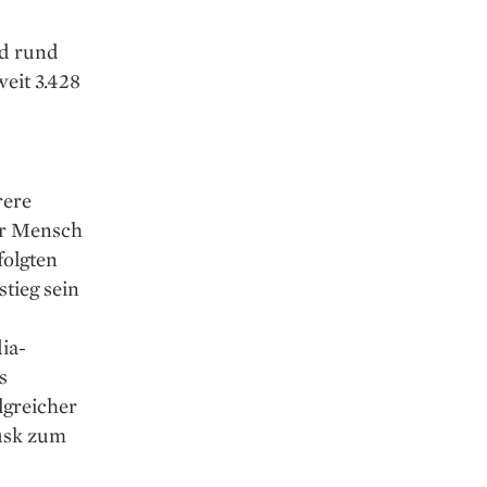
nd rund
weit 3.428
rere
er Mensch
folgten
tieg sein
ia-
s
lgreicher
usk zum