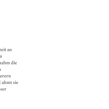
eit an
in
rnahm die
n
derern
d ahmt sie
sser