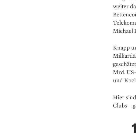
weiter da
Bettenco
Telekomu
Michael D
Knapp un
Milliard
geschätzt
Mrd. US-
und Koch
Hier sind
Clubs – 