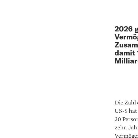
2026 g
Vermög
Zusamm
damit 
Millia
Die Zahl
US-$ hat
20 Perso
zehn Jah
Vermöge