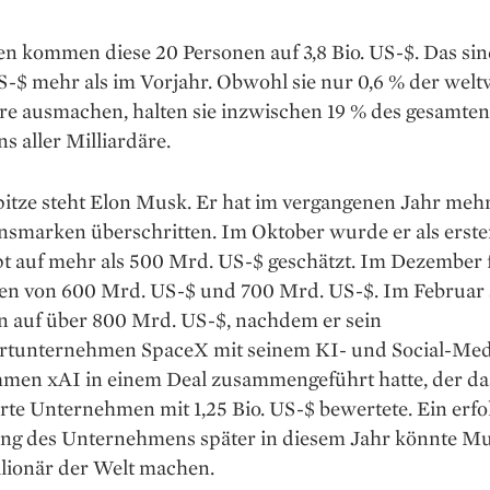
 kommen diese 20 Personen auf 3,8 Bio. US-$. Das si
US-$ mehr als im Vorjahr. Obwohl sie nur 0,6 % der welt
äre ausmachen, halten sie inzwischen 19 % des gesamten
 aller Milliardäre.
pitze steht Elon Musk. Er hat im vergangenen Jahr meh
smarken überschritten. Im Oktober wurde er als erst
t auf mehr als 500 Mrd. US-$ geschätzt. Im Dezember 
en von 600 Mrd. US-$ und 700 Mrd. US-$. Im Februar s
 auf über 800 Mrd. US-$, nachdem er sein
tunternehmen SpaceX mit seinem KI- und Social-Med
men xAI in einem Deal zusammengeführt hatte, der da
te Unternehmen mit 1,25 Bio. US-$ bewertete. Ein erfo
ng des Unternehmens später in diesem Jahr könnte M
llionär der Welt machen.