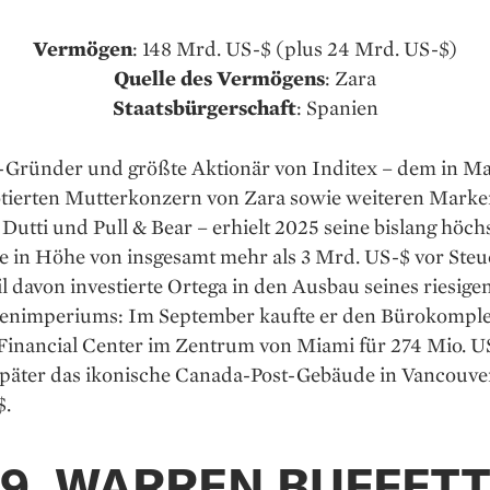
Vermögen
: 148 Mrd. US-$ (plus 24 Mrd. US-$)
Quelle des Vermögens
: Zara
Staatsbürgerschaft
: Spanien
-Gründer und größte Aktionär von Inditex – dem in M
tierten Mutterkonzern von Zara sowie weiteren Marke
utti und Pull & Bear – erhielt 2025 seine bislang höch
e in Höhe von insgesamt mehr als 3 Mrd. US-$ vor Steu
l davon investierte Ortega in den Ausbau seines riesige
enimperiums: Im September kaufte er den Bürokompl
 Financial Center im Zentrum von Miami für 274 Mio. U
päter das ikonische Canada-Post-Gebäude in Vancouve
$.
9. WARREN BUFFETT