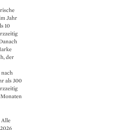
orische
 im Jahr
s 10
zzeitig
 Danach
Marke
h, der
 nach
hr als 300
rzzeitig
s Monaten
 Alle
 2026