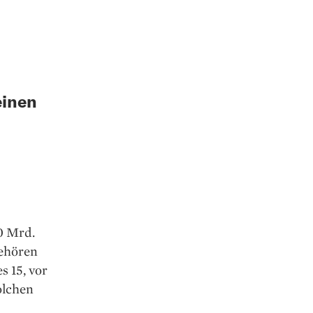
m
einen
0 Mrd.
gehören
s 15, vor
olchen