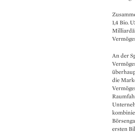
Zusammen
1,4 Bio. 
Milliard
Vermögens
An der S
Vermögen
überhaup
die Mark
Vermögen
Raumfahr
Unterneh
kombinier
Börsenga
ersten Bi