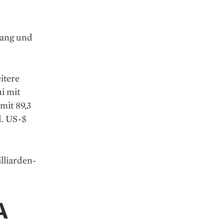
uang und
itere
i mit
mit 89,3
d. US-$
lliarden-
A