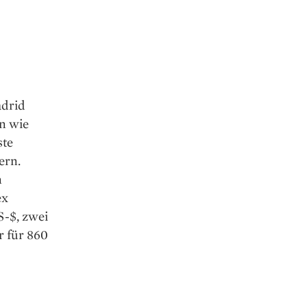
adrid
n wie
ste
ern.
n
ex
S-$, zwei
r für 860