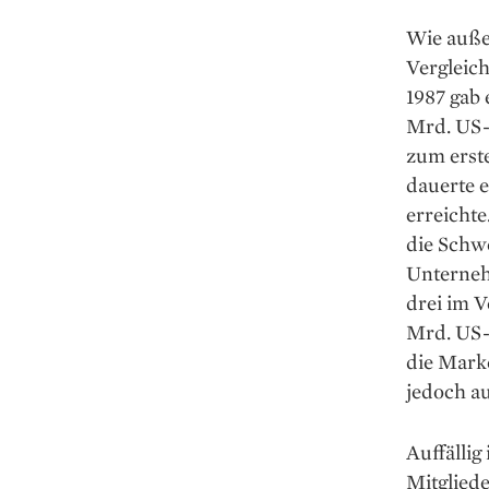
Wie außer
Vergleich
1987 gab
Mrd. US-
zum erst
dauerte e
erreicht
die Schwe
Unterneh
drei im V
Mrd. US-
die Mark
jedoch a
Auffällig
Mitglied