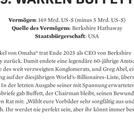
Vermögen
: 149 Mrd. US-$ (minus 5 Mrd. US-$)
Quelle des Vermögens
: Berkshire Hathaway
Staatsbürgerschaft
: USA
kel von Omaha“ trat Ende 2025 als CEO von Berkshire
 zurück. Damit endete eine legendäre 60-jährige Amtsz
e des weit verzweigten Konglomerats, und Greg Abel, e
 auf der diesjährigen World’s-Billionaires-Liste, übe
 In der letzten Ausgabe seiner mit Spannung erwartete
briefe gab Buffett, der Chairman bleibt, seinen Bewun
n Rat mit: „Wählt eure Vorbilder sehr sorgfältig aus un
. Ihr werdet nie perfekt sein, aber ihr könnt immer be