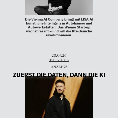
Die Vienna AI Company bringt mit LISA AI
künstliche Intelligenz in Autohäuser und
Autowerkstätten. Das Wiener Start-up
wächst rasant – und will die Kfz-Branche
revolutionieren.
20.07.26
TOP VOICE
ZUERST DIE DATEN, DANN DIE KI