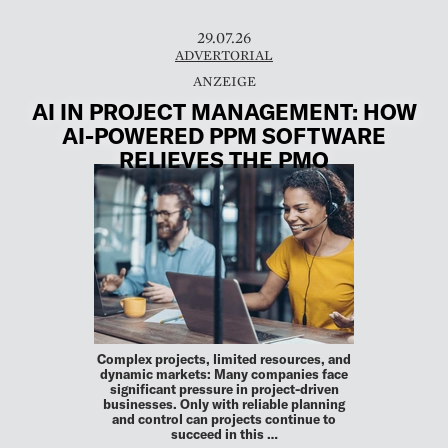
29.07.26
ADVERTORIAL
AI IN PROJECT MANAGEMENT: HOW
AI-POWERED PPM SOFTWARE
RELIEVES THE PMO
Complex projects, limited resources, and
dynamic markets: Many companies face
significant pressure in project-driven
businesses. Only with reliable planning
and control can projects continue to
succeed in this …