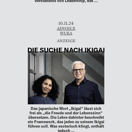
Verständnis von Leadership, das …
10.11.24
ADVOICE
WUEA
DIE SUCHE NACH IKIGAI
Das japanische Wort „Ikigai“ lässt sich
frei als „die Freude und der Lebenssinn“
übersetzen. Die Lehre dahinter beschreibt
ein Framework, das jeden zu seinem Ikigai
führen soll. Was esoterisch klingt, enthält
jedoch …