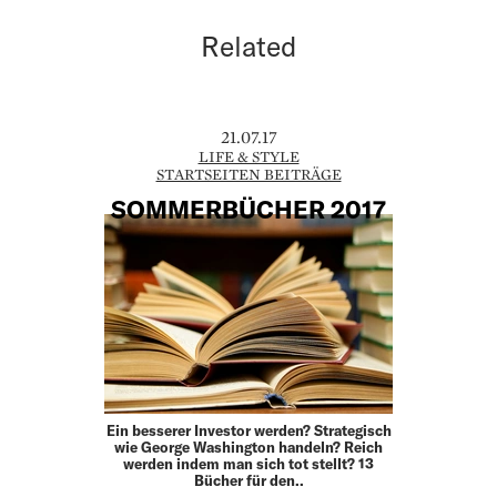
Related
21.07.17
LIFE & STYLE
STARTSEITEN BEITRÄGE
SOMMERBÜCHER 2017
Ein besserer Investor werden? Strategisch
wie George Washington handeln? Reich
werden indem man sich tot stellt? 13
Bücher für den..