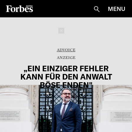
MENU
Suche
Schließen
ADVOICE
„EIN EINZIGER FEHLER
KANN FÜR DEN ANWALT
BÖSE ENDEN"