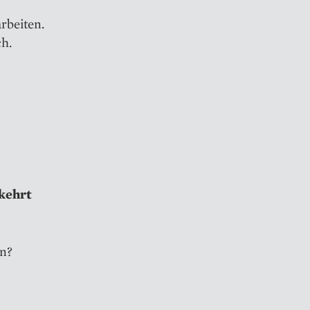
rbeiten.
ch.
ekehrt
rn?