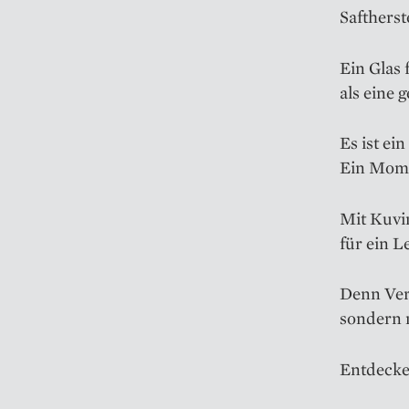
Saftherst
Ein Glas 
als eine
Es ist ein
Ein Mome
Mit Kuvi
für ein L
Denn Ver
sondern m
Entdecken