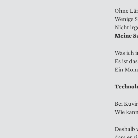
Ohne Lär
Wenige Se
Nicht irg
Meine S
Was ich 
Es ist da
Ein Mome
Technolo
Bei Kuvin
Wie kann
Deshalb 
dass er si