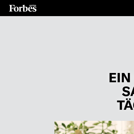
EIN
S
TÄ