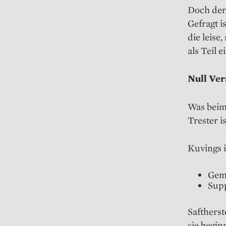
Doch der
Gefragt i
die leise
als Teil 
Null Ve
Was beim 
Trester i
Kuvings 
Gem
Supp
Saftherst
sie begin