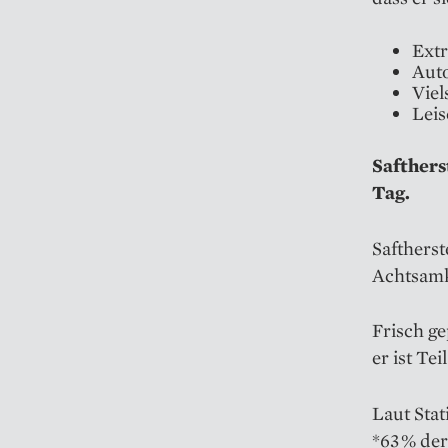
Extr
Aut
Viel
Leis
Safthers
Tag.
Saftherst
Achtsamk
Frisch ge
er ist Te
Laut Stat
*63 % de