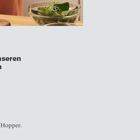
nseren
n
m Hopper.