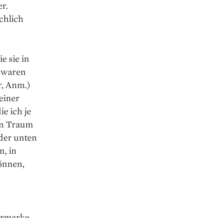
r.
chlich
e sie in
, waren
r, Anm.)
einer
ie ich je
gen Traum
eder unten
n, in
önnen,
ormarke