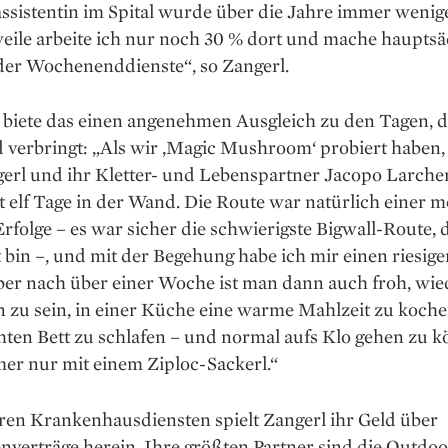
sistentin im Spital wurde über die Jahre immer wenige
eile arbeite ich nur noch 30 % dort und mache hauptsä
der Wochenenddienste“, so Zangerl.
biete das einen angenehmen Ausgleich zu den Tagen, di
 verbringt: „Als wir ‚Magic Mushroom‘ probiert haben
gerl und ihr Kletter- und Lebenspartner Jacopo Larche
 elf Tage in der Wand. Die Route war natürlich einer m
rfolge – es war sicher die schwierigste Bigwall-Route, d
t bin –, und mit der Begehung habe ich mir einen riesi
Aber nach über einer Woche ist man dann auch froh, wi
 zu sein, in einer Küche eine warme Mahlzeit zu koche
ten Bett zu schlafen – und normal aufs Klo gehen zu k
er nur mit einem Ziploc-Sackerl.“
ren Krankenhausdiensten spielt Zangerl ihr Geld über
nverträge herein. Ihre größten Partner sind die Outdo