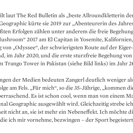
ilt laut The Red Bulletin als „beste Allroundkletterin de
Geographic kürte sie 2019 zur „Abenteurerin des Jahre
ößten Erfolgen zählen unter anderem die freie Begehun
shroom“ 2017 am El Capitan in Yosemite, Kalifornien, 
 von „Odyssee“, der schwierigsten Route auf der Eiger-
, im Jahr 2020, und die erste sturzfreie Begehung von
 Trango Tower in Pakistan (siehe Bild links) im Jahr 2
ngen der Medien bedeuten Zangerl deutlich weniger als 
olge am Fels. „Für mich“, so die 35-Jährige, „kommen die
erraschend. Es ist schon cool, wenn man von einem M
nal Geographic ausgewählt wird. Gleichzeitig strebe ich
it nicht an, sie ist mehr ein Nebeneffekt. Ich möchte d
 die ich mir vornehme, bezwingen – der Sport begeister