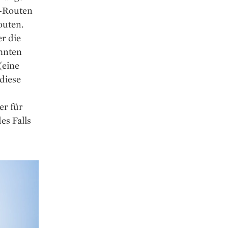
r-Routen
outen.
er die
ehnten
(eine
 diese
er für
es Falls