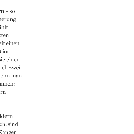
rn – so
cherung
ählt
sten
eit einen
) im
sie einen
nach zwei
 wenn man
kommen:
ern
ldern
ch, sind
 Zangerl