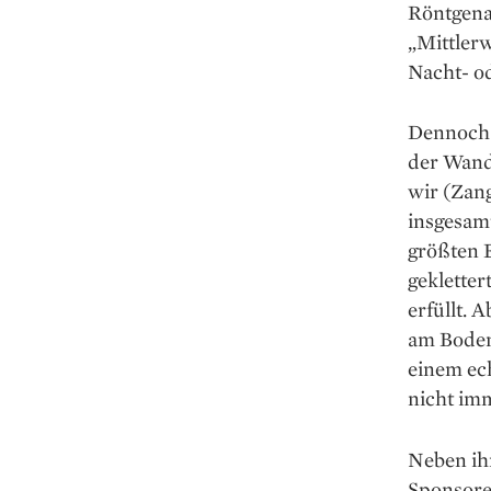
Röntgenas
„Mittlerw
Nacht- o
Dennoch 
der Wand
wir (Zan
insgesamt
größten E
gekletter
erfüllt. 
am Boden
einem ech
nicht imm
Neben ih
Sponsore