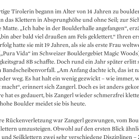
tige Tirolerin begann im Alter von 14 Jahren zu boulde
n das Klettern in Absprunghöhe und ohne Seil; zur Si
e Matte. „Ich habe in der Boulderhalle angefangen“, erz
„bin aber bald viel draußen am Fels geklettert.“ Ihren er
folg hatte sie mit 19 Jahren, als sie als erste Frau weltw
(„Pura Vida“ im Schweizer Bouldergebiet Magic Woods
keitsgrad 8B schaffte. Doch rund ein Jahr später erlitt 
 Bandscheibenvorfall. „Am Anfang dachte ich, das ist 
eder weg. Es hat halt ein wenig gezwickt – wie immer,
t macht“, erinnert sich Zangerl. Doch es ist anders ge
e hat es gedauert, bis Zangerl wieder schmerzfrei klett
hohe Boulder meidet sie bis heute.
re Rückenverletzung war Zangerl gezwungen, vom Bou
klettern umzusteigen. Obwohl auf den ersten Blick ähnli
und Seilklettern zwei sehr verschiedene Disziplinen –