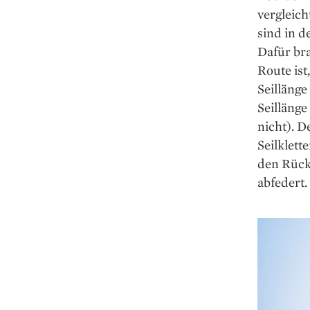
vergleic
sind in d
Dafür bra
Route ist
Seillänge
Seillänge
nicht). 
Seilklett
den Rücke
abfedert.