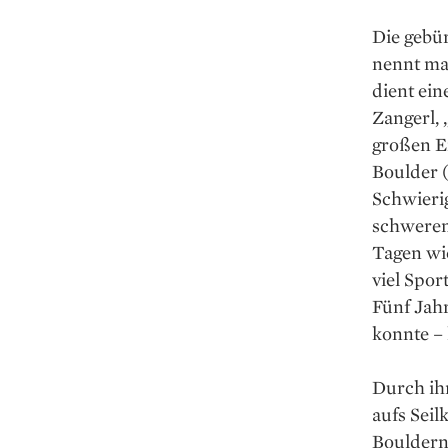
Die gebür
nennt ma
dient ein
Zangerl, 
großen Er
Boulder 
Schwierig
schweren
Tagen wi
viel Spor
Fünf Jahr
konnte – 
Durch ih
aufs Seil
Bouldern 