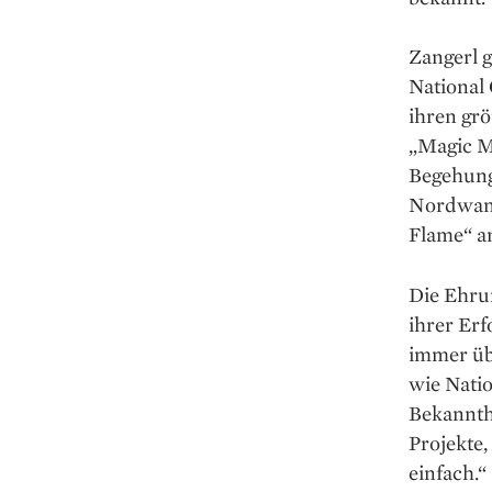
Zangerl g
National 
ihren gr
„Magic Mu
Begehung
Nordwand
Flame“ am
Die Ehru
ihrer Erf
immer üb
wie Natio
Bekannthe
Projekte,
einfach.“