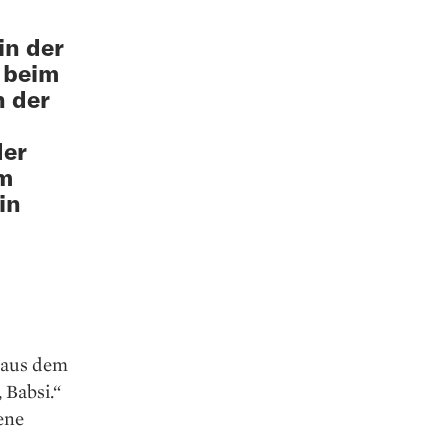
in der
u beim
n der
der
em
in
z aus dem
 Babsi.“
ene