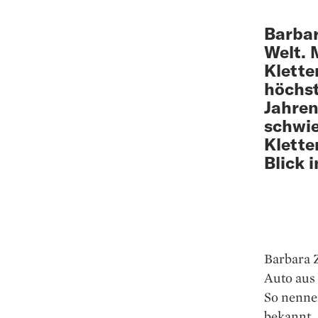
Barbar
Welt. 
Klette
höchst
Jahren
schwie
Klette
Blick 
Barbara Z
Auto aus 
So nennen
bekannt.