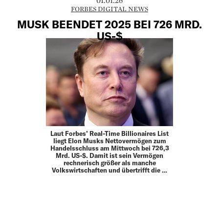
01.01.26
FORBES DIGITAL NEWS
MUSK BEENDET 2025 BEI 726 MRD.
US-$
Laut Forbes’ Real-Time Billionaires List
liegt Elon Musks Nettovermögen zum
Handelsschluss am Mittwoch bei 726,3
Mrd. US-$. Damit ist sein Vermögen
rechnerisch größer als manche
Volkswirtschaften und übertrifft die …