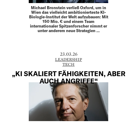
Michael Bronstein verließ Oxford, um in
Wien das vielleicht ambitionierteste KI-
Biologie-Institut der Welt aufzubauen: Mit
150 Mio. € und einem Team
internationaler Spitzenforscher nimmt er
unter anderem neue Strategien …
23.03.26
LEADERSHIP
TECH
„KI SKALIERT FÄHIGKEITEN, ABER
AUCH ANGRIFFE“