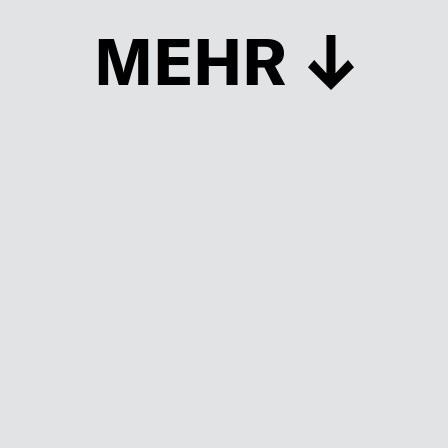
MEHR
Schließen
UP TO DATE
MIT DEM FORBES-NEWSLETTER BEKOMMEN SIE
REGELMÄSSIG DIE SPANNENDSTEN ARTIKEL SOWIE
EVENTANKÜNDIGUNGEN DIREKT IN IHR E-MAIL-POSTFACH