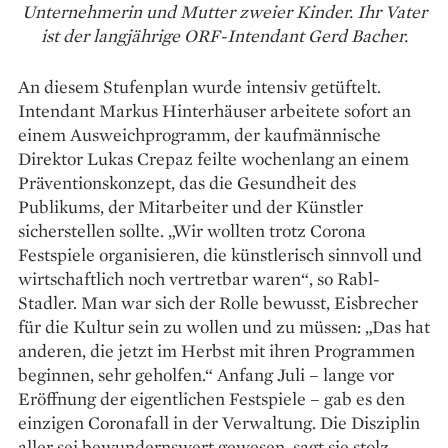
Unternehmerin und Mutter zweier Kinder. Ihr Vater
ist der langjährige ORF-Intendant Gerd Bacher.
An diesem Stufenplan wurde intensiv getüftelt.
Intendant Markus Hinterhäuser arbeitete ­sofort an
einem Ausweichprogramm, der kaufmännische
Direktor Lukas Crepaz ­feilte ­wochenlang an einem
Präventionskonzept, das die Gesundheit des
Publikums, der Mitarbeiter und der ­Künstler
sicherstellen sollte. „Wir wollten trotz ­Corona
Festspiele organisieren, die künstlerisch sinnvoll und
wirtschaftlich noch vertretbar waren“, so Rabl-
Stadler. Man war sich der ­Rolle bewusst, Eisbrecher
für die Kultur sein zu wollen und zu müssen: „Das hat
anderen, die jetzt im Herbst mit ihren Programmen
beginnen, sehr geholfen.“ Anfang Juli – lange vor
Eröffnung der eigentlichen Festspiele – gab es den
einzigen Coro­nafall in der Verwaltung. Die Disziplin
aller sei bewundernswert gewesen, sagt sie stolz.