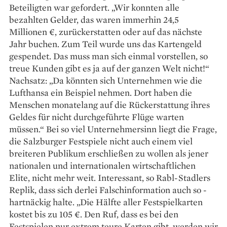
Beteiligten war gefordert. „Wir konnten alle
bezahlten Gelder, das waren immerhin 24,5
Millionen €, zurückerstatten oder auf das nächste
Jahr buchen. Zum Teil ­wurde uns das Kartengeld
gespendet. Das muss man sich einmal vorstellen, so
treue Kunden gibt es ja auf der ­ganzen Welt nicht!“
Nachsatz: „Da könnten sich Unternehmen wie die
Lufthansa ein Beispiel nehmen. Dort haben die
Menschen monate­lang auf die Rückerstattung ihres
Geldes für nicht durchgeführte Flüge warten
müssen.“ Bei so viel Unternehmersinn liegt die Frage,
die ­Salzburger Festspiele nicht auch einem viel
breiteren ­Publikum erschließen zu wollen als jener
nationalen und internationalen wirtschaftlichen
Elite, nicht mehr weit. Interessant, so Rabl-Stadlers
Replik, dass sich derlei Falschinformation auch so ­
hartnäckig halte. „Die Hälfte aller Festspielkarten
kostet bis zu 105 €. Den Ruf, dass es bei den
Festspielen nur extrem teure Karten gibt, werden wir