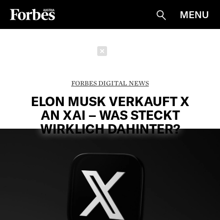
MENU
Suche
Schließen
FORBES DIGITAL NEWS
ELON MUSK VERKAUFT X
AN XAI – WAS STECKT
WIRKLICH DAHINTER?