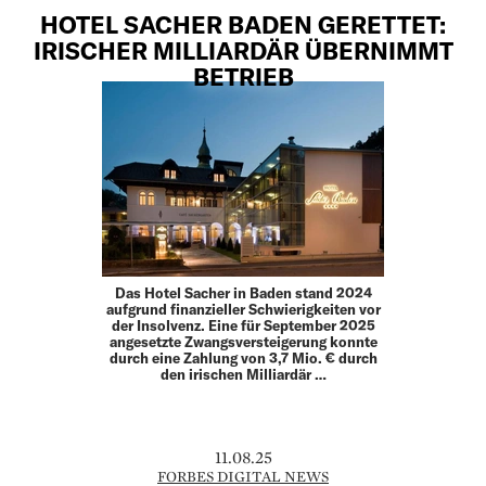
HOTEL SACHER BADEN GERETTET:
IRISCHER MILLIARDÄR ÜBERNIMMT
BETRIEB
Das Hotel Sacher in Baden stand 2024
aufgrund finanzieller Schwierigkeiten vor
der Insolvenz. Eine für September 2025
angesetzte Zwangsversteigerung konnte
durch eine Zahlung von 3,7 Mio. € durch
den irischen Milliardär …
11.08.25
FORBES DIGITAL NEWS