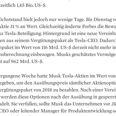
eitlich 1,45 Bio. US-$.
chststand hielt jedoch nur wenige Tage. Bis Dienstag v
tie 31 % an Wert. Gleichzeitig änderte Forbes die Bew
s Tesla-Beteiligung. Hintergrund ist eine neue Verein
ien aus seinem Vergütungspaket als Tesla-CEO. Dadurc
npaket im Wert von 116 Mrd. US-$ derzeit nicht mehr in
sberechnung einbezogen. Musks geschätztes Vermögen
t auf 962 Mrd. US-$.
vergangene Woche hatte Musk Tesla-Aktien im Wert von 
egeben, um den Ausübungspreis sämtlicher Aktienopti
ergütungspaket von 2018 zu bezahlen. Nach einer Vere
a werden diese Optionen nach der Ausübung in gesperrt
elt. Sie verfallen, sollte Musk das Unternehmen vor J
 CEO oder leitender Manager für Produktentwicklung o