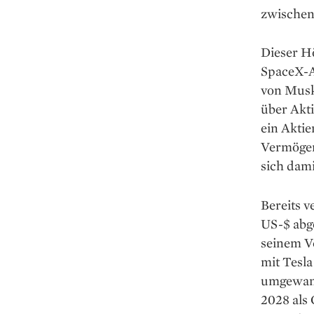
zwischenz
Dieser Hö
SpaceX-Ak
von Musk
über Akt
ein Aktie
Vermögen
sich dami
Bereits 
US-$ abg
seinem V
mit Tesl
umgewand
2028 als