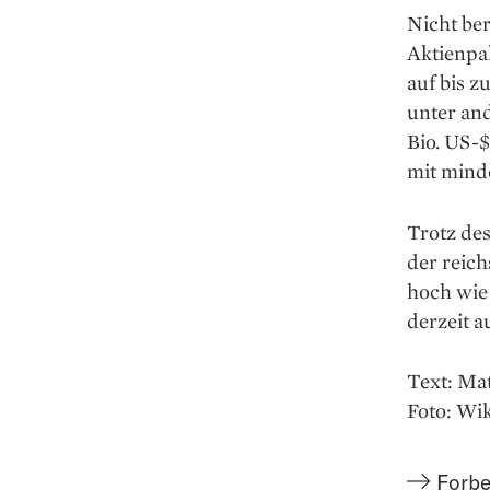
Nicht be
Aktienpa
auf bis 
unter an
Bio. US-
mit mind
Trotz de
der reich
hoch wie 
derzeit a
Text: Ma
Foto: W
Forbe