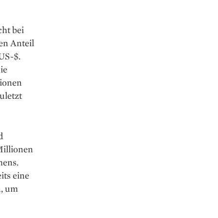
cht bei
en Anteil
US-$.
ie
tionen
uletzt
d
Millionen
mens.
its eine
n, um