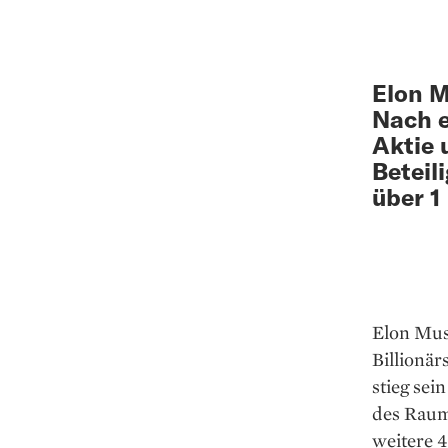
Elon M
Nach e
Aktie 
Beteil
über 1
Elon Musk
Billionär
stieg sei
des Raum
weitere 