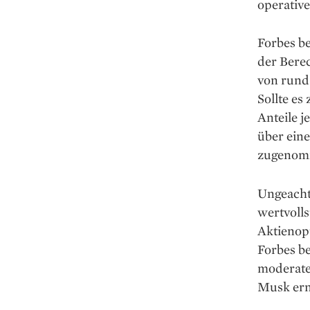
operative
Forbes be
der Bere
von rund
Sollte es
Anteile j
über ein
zugenom
Ungeacht
wertvolls
Aktienop
Forbes be
moderate
Musk ern