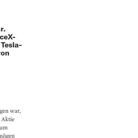
r.
aceX-
Tesla-
von
gen war,
 Aktie
 um
rmögen