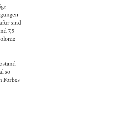
ige
ligungen
afür sind
nd 7,5
olonie
Abstand
al so
n Forbes