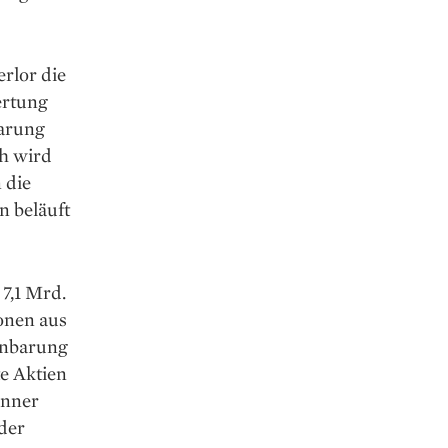
erlor die
ertung
barung
h wird
 die
 beläuft
7,1 Mrd.
onen aus
inbarung
e Aktien
änner
der