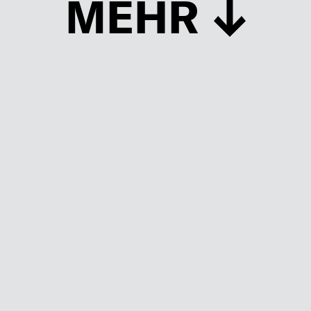
MEHR
Schließen
UP TO DATE
MIT DEM FORBES-NEWSLETTER BEKOMMEN SIE
REGELMÄSSIG DIE SPANNENDSTEN ARTIKEL SOWIE
EVENTANKÜNDIGUNGEN DIREKT IN IHR E-MAIL-POSTFACH
GELIEFERT.