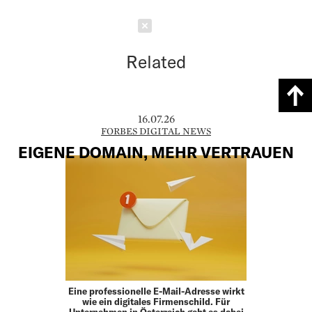
Schließen
Related
16.07.26
FORBES DIGITAL NEWS
EIGENE DOMAIN, MEHR VERTRAUEN
Eine professionelle E-Mail-Adresse wirkt
wie ein digitales Firmenschild. Für
Unternehmen in Österreich geht es dabei