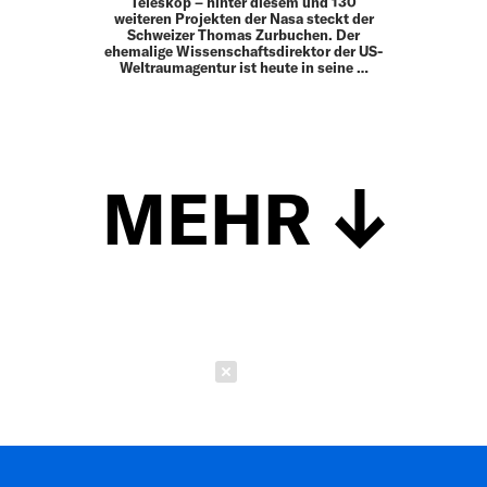
Teleskop – hinter diesem und 130
weiteren Projekten der Nasa steckt der
Schweizer Thomas Zurbuchen. Der
ehemalige Wissen­schaftsdirektor der US-
Weltraumagentur ist heute in seine …
MEHR
Schließen