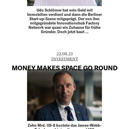
Udo Schlömer hat sein Geld mit
Immobilien verdient und dann die Berliner
Start-up-Szene mitgeprägt. Der von ihm
mitgegründete Innovationshub Factory
Network war quasi ein Zuhause für frühe
Gründer. Doch jetzt baut …
22.08.23
INVESTMENT
MONEY MAKES SPACE GO ROUND
Zehn Mrd. US-$ kostete das James-Webb-