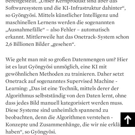
bereitgestellt. „Unser Kernprodukt sind aber das
Softwaresystem und die KI-­Infrastruktur ­dahinter“,
so ­Gyöngyösi. Mittels künstlicher ­Intelligenz und
maschinellen Lernens werden die sogenannten
„Ausnahme­fälle“ – also Fehler – ­automatisch
erkannt. Mittler­weile hat das Onetrack-System schon
2,6 Billionen Bilder „gesehen“.
Wie geht man mit so großen Datenmengen um? Hier
ist es laut Gyöngyösi unmöglich, eine KI mit
gewöhnlichen Methoden zu trainieren. Daher setzt
Onetrack auf sogenanntes Supervised Machine ­
Learning: „Das ist eine Technik, mittels derer der
Algorithmus selbstständig von den Daten lernt, ohne
dass ­jedes Bild manuell kategorisiert ­werden muss.
Diese Systeme sind unheimlich spannend zu
beobachten, denn die Algorithmen ­verstehen ­
Konzepte und Zusammenhänge, die wir nie ­erklärt
haben“, so Gyön­gyösi.