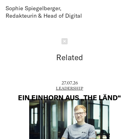
Sophie Spiegelberger
,
Redakteurin & Head of Digital
Schließen
Related
27.07.26
LEADERSHIP
EIN EINHORN AUS „THE LÄND“