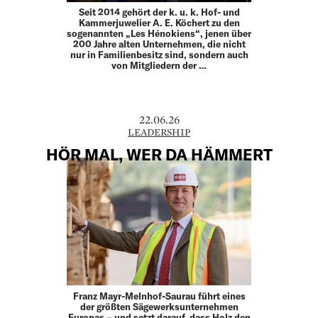
Seit 2014 gehört der k. u. k. Hof- und
Kammerjuwelier A. E. Köchert zu den
sogenannten „Les Hénokiens“, jenen über
200 Jahre alten Unternehmen, die nicht
nur in Familienbesitz sind, sondern auch
von Mitgliedern der …
22.06.26
LEADERSHIP
HÖR MAL, WER DA HÄMMERT
Franz Mayr-Melnhof-Saurau führt eines
der größten ­Sägewerksunternehmen
Europas – und setzt darauf, dass Holz den