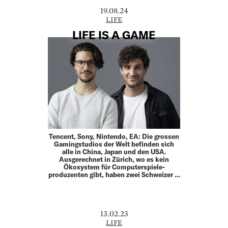
19.08.24
LIFE
LIFE IS A GAME
Tencent, Sony, Nintendo, EA: Die grossen
Gamingstudios der Welt befinden sich
alle in China, Japan und den USA.
Ausgerechnet in Zürich, wo es kein
Ökosystem für Computerspiele­
produzenten gibt, haben zwei Schweizer …
13.02.23
LIFE