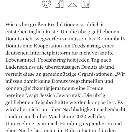
Twitter
Facebook
E-mail
LinkedIn
Wie es bei großen Produktionen so üblich ist,
entstehen täglich Reste. Um die übrig gebliebenen
Donuts nicht wegwerfen zu müssen, hat Brammibal’s
Donuts eine Koopera­tion mit Foodsharing, einer
deutschen Internetplattform für nicht verkaufte
Lebensmittel. Food­sharing holt jeden Tag nach
Ladenschluss die überschüssigen Donuts ab und
verteilt diese an gemein­nützige Organisa­tionen. „Wir
müssen damit keine Donuts wegschmeißen und
können gleichzeitig jemandem eine Freude
bereiten“, sagt Jessica Jeworutzki. Die übrig
gebliebenen Teigabschnitte werden kompostiert. Es
wird aber nicht nur über Nachhaltigkeit nachgedacht,
sondern auch über Wachstum: 2022 will das
Unternehmerpaar nach Hamburg expandieren und
plant Niederlassungen im Ruhrgebiet und in den