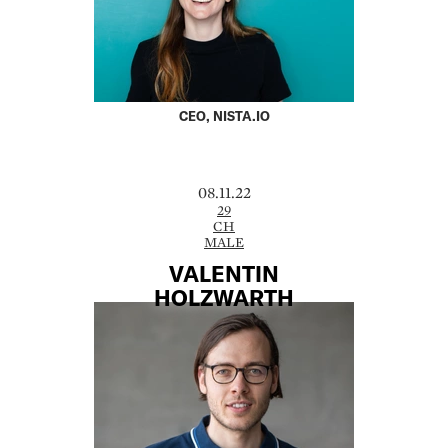
CEO, NISTA.IO
08.11.22
29
CH
MALE
VALENTIN
HOLZWARTH