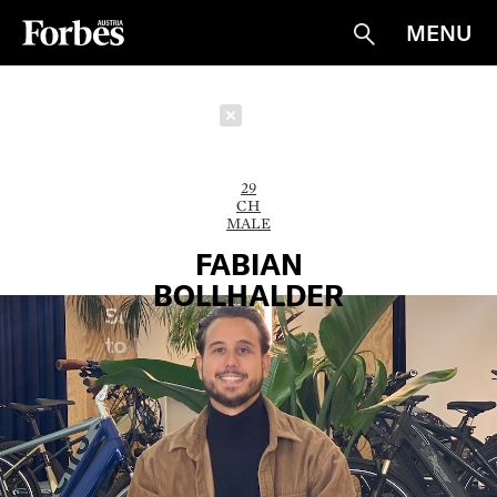
MENU
Suche
Schließen
29
CH
MALE
FABIAN
BOLLHALDER