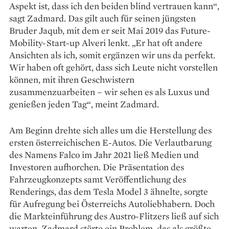
Aspekt ist, dass ich den beiden blind vertrauen kann“,
sagt Zadmard. Das gilt auch für seinen jüngsten
Bruder Jaqub, mit dem er seit Mai 2019 das ­Future-
Mobility-Start-up Alveri lenkt. „Er hat oft andere
Ansichten als ich, somit ergänzen wir uns da perfekt.
Wir haben oft gehört, dass sich Leute nicht vorstellen
können, mit ihren Geschwistern
zusammenzuarbeiten – wir sehen es als ­Luxus und
genießen jeden Tag“, meint Zadmard.
Am Beginn drehte sich ­alles um die Herstellung des
ersten österreichischen E-Autos. Die Verlaut­barung
des Namens Falco im Jahr 2021 ließ Medien und
Investoren aufhorchen. Die Präsentation des
Fahrzeugkonzepts samt Veröffentlichung des
Renderings, das dem Tesla Model 3 ähnelte, sorgte
für Aufregung bei Österreichs Auto­liebhabern. Doch
die Markt­einführung des Austro-Flitzers ließ auf sich
warten. Zadmard störte ein Problem, das als größte