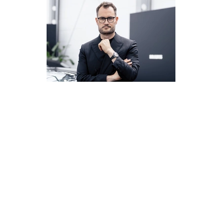
Aus einem Mercedes-Veredler im
Ruhrgebiet hat Constantin Buschmann
eine globale Luxusmarke gemacht. Als
sein Vater vor acht Jahren im Koma lag,
übernahm er von einem Tag auf den
anderen die Firma. Kurz vor dem 50. …
17.03.26
MONEY
SO VIEL IST DONALD TRUMP WERT