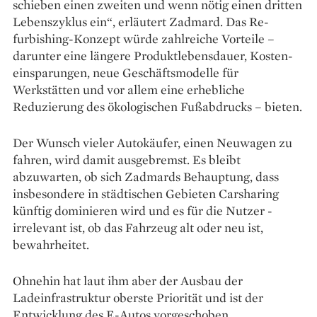
schieben einen zweiten und wenn nötig einen dritten
Lebens­zyklus ein“, erläutert Zadmard. Das Re­
furbishing-Konzept würde zahl­reiche Vorteile –
darunter eine längere ­Produktlebensdauer, Kosten­
einsparungen, neue Geschäfts­modelle für
Werkstätten und vor ­allem eine erhebliche
Reduzierung des ökologischen Fuß­abdrucks – bieten.
Der Wunsch vieler Auto­käufer, einen Neuwagen zu
fahren, wird damit ausgebremst. Es bleibt
abzuwarten, ob sich Zadmards Behauptung, dass
insbesondere in städtischen Gebieten Carsharing
künftig dominieren wird und es für die Nutzer ­
irrelevant ist, ob das Fahrzeug alt oder neu ist,
bewahrheitet.
Ohnehin hat laut ihm aber der Ausbau der
Ladeinfrastruktur oberste Priorität und ist der
Entwicklung des E-Autos vorgeschoben.