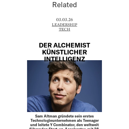
Related
03.03.26
LEADERSHIP
TECH
DER ALCHEMIST
KÜNSTLICHER
INTELLIGENZ
Sam Altman gründete sein erstes
Technologieunternehmen als Teenager
und leitete Y Combinator, den weltweit