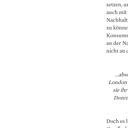
setzen, u
auch mit 
Nachhalti
zu könne
Konsums.
an der N
nicht an
...ab
London i
sie ih
Dozent
Doch es l