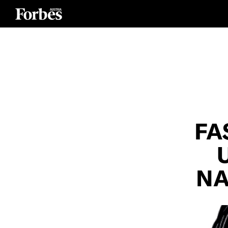
FA
NA