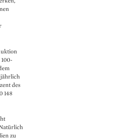
erken,
inen
r
duktion
 100-
 dem
jährlich
zent des
0 148
cht
 Natürlich
lien zu