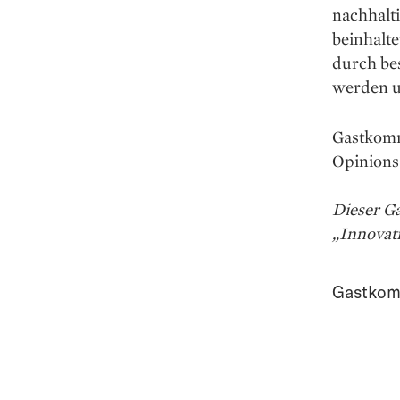
nachhalti
beinhalt
durch ­be
werden u
Gastkomm
Opinions 
Dieser G
„Innovat
Gastkom