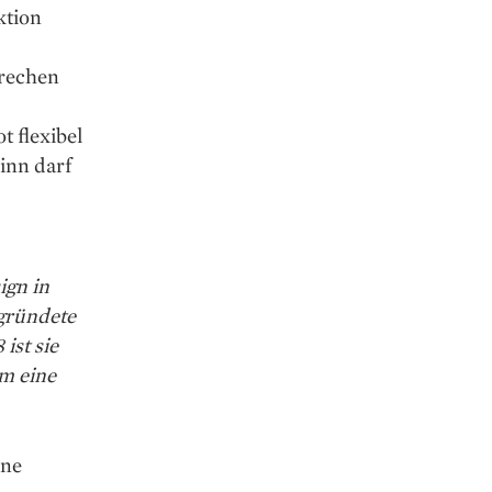
ktion
prechen
 flexibel
inn darf
ign in
 gründete
ist sie
em eine
ine