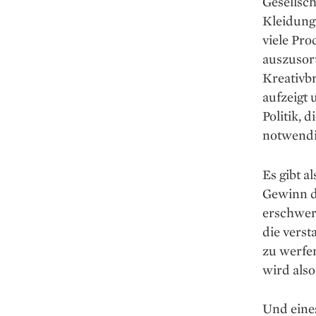
Gesellsc
Kleidung 
viele Pro
auszusor
Kreativb
aufzeigt 
Politik, 
notwendi
Es gibt a
Gewinn d
erschwere
die vers
zu werfe
wird also
Und eines