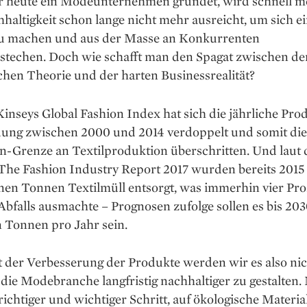
 heute ein Modeunternehmen gründet, wird schnell m
haltigkeit schon lange nicht mehr ausreicht, um sich e
 machen und aus der Masse an Konkurrenten
stechen. Doch wie schafft man den Spagat zwischen de
schen Theorie und der harten Businessrealität?
nseys Global Fashion Index hat sich die jährliche Pro
dung zwischen 2000 und 2014 verdoppelt und somit die
en-Grenze an Textilproduktion überschritten. Und laut
The Fashion Industry Report 2017 wurden bereits 2015 
nen Tonnen Textilmüll entsorgt, was immerhin vier Pro
Abfalls ausmachte – Prognosen zufolge sollen es bis 203
n Tonnen pro Jahr sein.
t der Verbesserung der Produkte werden wir es also ni
 die Modebranche langfristig nachhaltiger zu gestalten.
n richtiger und wichtiger Schritt, auf ökologische Materia