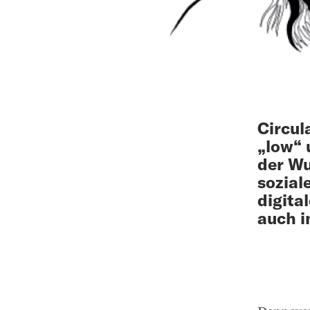
Circul
„low“ 
der Wu
sozia
digita
auch i