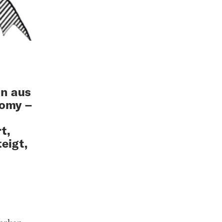
on aus
nomy –
t,
teigt,