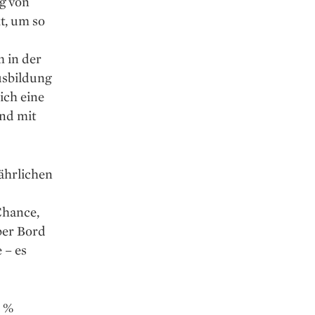
g von
t, um so
 in der
usbildung
ich eine
und mit
jährlichen
Chance,
ber Bord
 – es
0 %