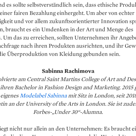
nd es sollte selbstverständlich sein, dass ethische Produ
einer fairen Bezahlung einhergeht. Um aber von echter
gkeit und vor allem zukunftsorientierter Innovation s
n, braucht es ein Umdenken in der Art und Menge des
 Um das zu erreichen, sollten Unternehmen ihr Angebot
achfrage nach ihren Produkten ausrichten, und ihr Gew
 die Überproduktion von Kleidung gebunden sein.
Sabinna Rachimova
solvierte am Central Saint Martins College of Art and Des
hren Bachelor in Fashion Design and Marketing. 2015
r eigenes
Modelabel Sabinna
mit Sitz in London, seit 2018 
in an der University of the Arts in London. Sie ist zud
Forbes-„Under 30“-Alumna.
iegt nicht nur allein an den Unter­nehmen: Es braucht e