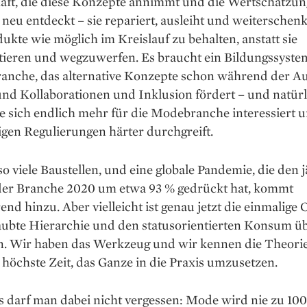
haft, die ­diese Konzepte annimmt und die Wertschätzun
neu entdeckt – sie repariert, ausleiht und weiterschenk
dukte wie möglich im Kreislauf zu behalten, anstatt sie
tieren und wegzuwerfen. Es braucht ein Bildungssystem
ranche, das alternative Konzepte schon während der A
und Kollaborationen und Inklusion fördert – und natürl
die sich endlich mehr für die Modebranche interessiert 
gen Regulierungen härter durchgreift.
lso viele Baustellen, und eine globale Pandemie, die den 
er ­Branche 2020 um etwa 93 % gedrückt hat, kommt
nd hinzu. Aber vielleicht ist genau jetzt die einmalige 
taubte Hierarchie und den statusorientierten Konsum ü
n. Wir haben das Werkzeug und wir ­kennen die Theorie
 höchste Zeit, das ­Ganze in die Praxis umzusetzen.
 darf man dabei nicht ­vergessen: Mode wird nie zu 10