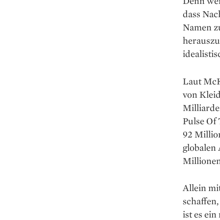
Denn wer
dass Nach
Namen zu
herauszu
idealisti
Laut McKi
von Klei
Milliard
Pulse Of 
92 Millio
globalen 
Millione
Allein mi
schaffen,
ist es ei