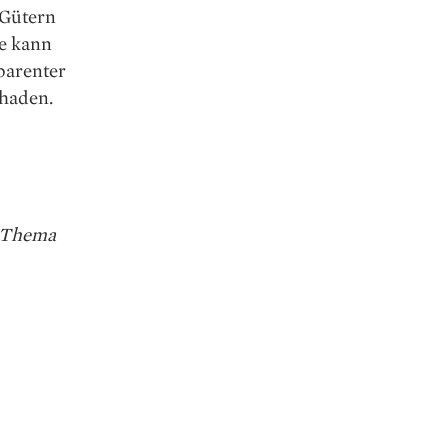
­Gütern
de kann
sparenter
haden.
Thema