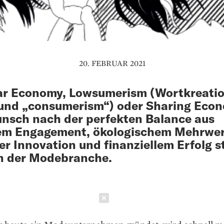
20. FEBRUAR 2021
ar Economy, Lowsumerism (Wort­kreati
und „consumerism“) oder Sharing Eco
nsch nach der perfekten Balance aus
lem Engagement, ökologischem Mehrwer
ler Innovation und finanziellem Erfolg s
n der Modebranche.
Schließen