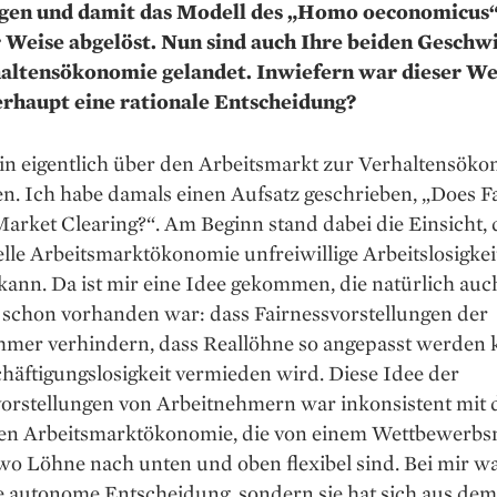
gen und damit das Modell des „Homo oeconomicus“
 Weise abgelöst. Nun sind auch Ihre beiden Geschwi
altensökonomie gelandet. Inwiefern war dieser Weg
rhaupt eine rationale Entscheidung?
in eigentlich über den Arbeitsmarkt zur Verhaltensök
. Ich habe damals einen Aufsatz geschrieben, „Does F
arket Clearing?“. Am Beginn stand dabei die Einsicht, 
elle Arbeitsmarktökonomie unfreiwillige Arbeitslosigkei
kann. Da ist mir eine Idee gekommen, die natürlich auc
r schon vorhanden war: dass Fairnessvorstellungen der
hmer verhindern, dass Reallöhne so angepasst werden 
häftigungslosigkeit vermieden wird. Diese Idee der
vorstellungen von Arbeitnehmern war inkonsistent mit 
hen Arbeitsmarktökonomie, die von einem Wettbewerbs
wo Löhne nach unten und oben flexibel sind. Bei mir w
ne autonome Entscheidung, sondern sie hat sich aus de