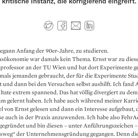
kritische Instanz, die korrigierend eingreift.
Twitter
Facebook
E-mail
LinkedIn
egann Anfang der 90er-Jahre, zu studieren.
nsökonomie war damals kein Thema. Ernst war zu diese
zprofessor an der TU Wien und hat dort Experimente g
amals jemanden gebraucht, der für die Experimente Stu
t und dann bei den Versuchen selbst aushilft. Ich fand 
tate extrem spannend. Das hat völlig divergiert zu dem
um gelernt haben. Ich habe auch während meiner Karri
l von Ernst gelesen und dann ein Interesse aufgebaut, 
se auch in der Praxis anzuwenden. Ich habe also FehrA
 gegründet und bin diesen – unter Anführungszeichen –
sweg“ der Unternehmensgründung gegangen. Denn di