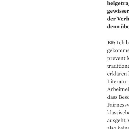
beigetra
gewisser
der Verh
denn übe
EF:
Ich b
gekommen
prevent M
tradition
erklären 
Literatu
Arbeitne
dass Besc
Fairness
klassisc
ausgeht, 
also kei