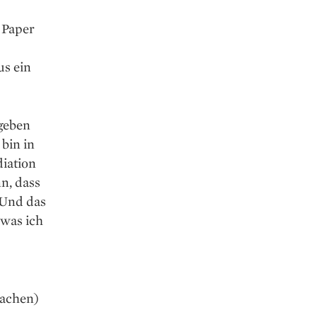
 Paper
us ein
egeben
bin in
iation
n, dass
 Und das
 was ich
lachen)