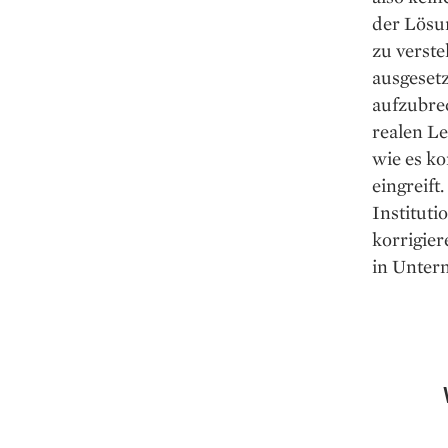
der Lösun
zu verste
ausgesetz
aufzubrec
realen Le
wie es ko
eingreift
Instituti
korrigie
in Unter