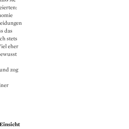
eierten:
onomie
heidungen
s das
h stets
iel eher
rbewusst
 und zog
iner
 Einsicht