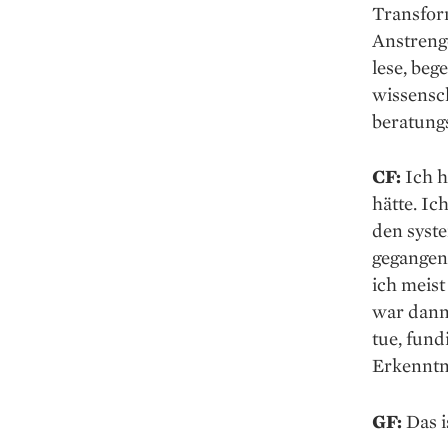
Transform
Anstrenge
lese, beg
wissensc
beratung
CF:
Ich h
hätte. Ic
den syst
gegangen.
ich meist
war dann
tue, fund
Erkenntni
GF:
Das i