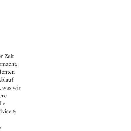
r Zeit
emacht.
denten
Ablauf
, was wir
ere
die
dvice &
e