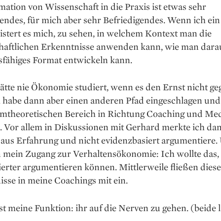
ation von Wissenschaft in die Praxis ist etwas sehr
ndes, für mich aber sehr Befriedigendes. Wenn ich ein
eistert es mich, zu sehen, in welchem Kontext man die
haftlichen Erkenntnisse anwenden kann, wie man dara
sfähiges Format entwickeln kann.
ätte nie Ökonomie studiert, wenn es den Ernst nicht g
h habe dann aber einen anderen Pfad eingeschlagen und 
emtheoretischen Bereich in Richtung Coaching und Med
 Vor allem in Diskussionen mit Gerhard merkte ich dan
 aus Erfahrung und nicht evidenzbasiert argumentiere.
 mein Zugang zur Verhaltensökonomie: Ich wollte das,
ierter argumentieren können. Mittlerweile fließen diese
sse in meine Coachings mit ein.
st meine Funktion: ihr auf die Nerven zu gehen. (beide 