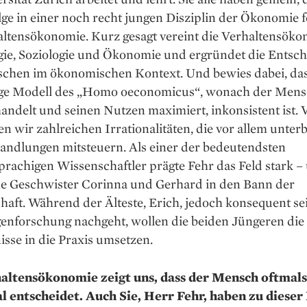
lge in einer noch recht jungen Disziplin der Ökonomie f
altensökonomie. Kurz gesagt vereint die Verhaltensök
gie, Soziologie und Ökonomie und ergründet die Entsc
chen im ökonomischen Kontext. Und bewies dabei, das
ige Modell des „Homo oeconomicus“, wonach der Mensc
handelt und seinen Nutzen maximiert, inkonsistent ist. V
en wir zahlreichen Irrationalitäten, die vor allem unte
andlungen mitsteuern. Als einer der bedeutendsten
rachigen Wissenschaftler prägte Fehr das Feld stark –
ne Geschwister Corinna und Gerhard in den Bann der
aft. Während der Älteste, Erich, jedoch konsequent se
enforschung nachgeht, wollen die beiden Jüngeren die
sse in die Praxis umsetzen.
altensökonomie zeigt uns, dass der Mensch oftmals
al entscheidet. Auch Sie, Herr Fehr, haben zu dieser