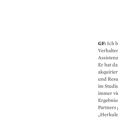
GF:
Ich b
Verhalte
Assisten
Er hat d
akquirier
und Resul
im Studi
immer vie
Ergebnis
Partners
„Herkule