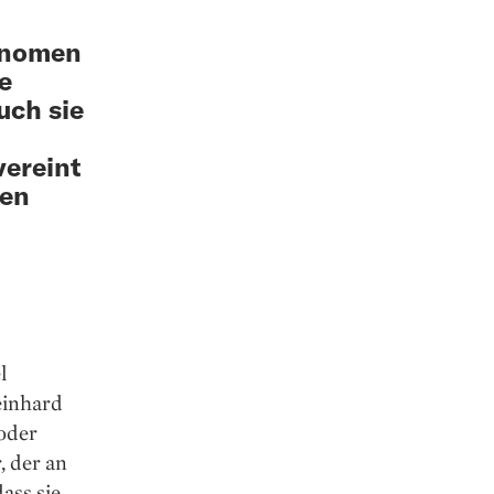
konomen
e
uch sie
vereint
gen
l
einhard
 oder
, der an
dass sie