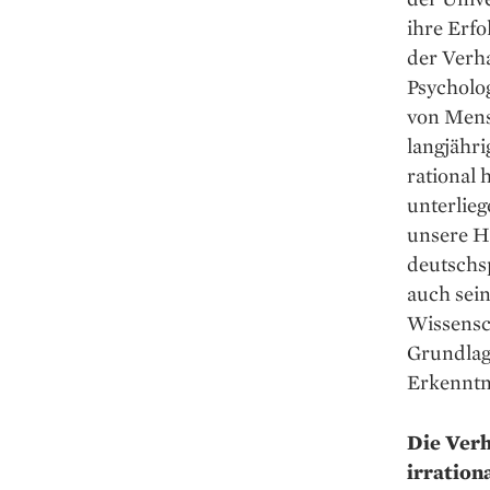
ihre Erfo
der Verh
Psycholo
von Mens
langjähr
rational 
unterlieg
unsere H
deutschsp
auch sei
Wissensch
Grundlag
Erkenntni
Die Verh
irration