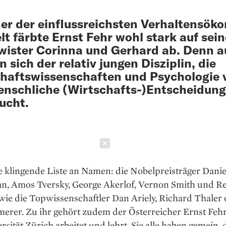
ner der einflussreichsten Verhaltensö
lt färbte Ernst Fehr wohl stark auf sein
ister Corinna und Gerhard ab. Denn a
 sich der relativ jungen Disziplin, die
haftswissenschaften und Psychologie 
nschliche (Wirtschafts-)Entscheidun
ucht.
Schließen
ne klingende Liste an Namen: die Nobelpreisträger Danie
, Amos Tversky, George Akerlof, Vernon Smith und R
wie die Topwissenschaftler Dan Ariely, Richard Thaler
erer. Zu ihr gehört zudem der Österreicher Ernst Fehr
rsität Zürich arbeitet und lehrt. Sie alle haben gemein, 