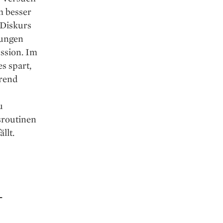
m besser
 Diskurs
rungen
ussion. Im
s spart,
erend
u
sroutinen
llt.
–