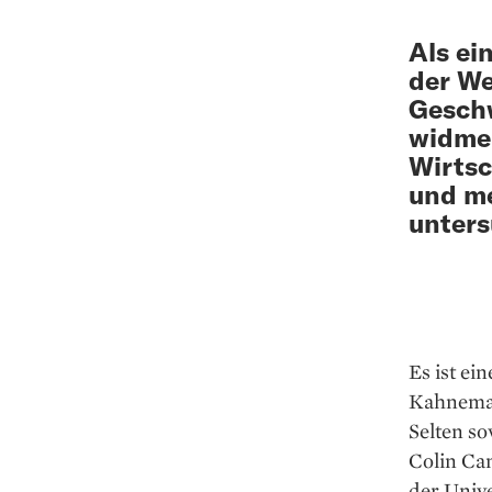
Als ei
der We
Geschw
widmen
Wirtsc
und me
unters
Es ist ei
Kahneman
Selten so
Colin Cam
der Unive