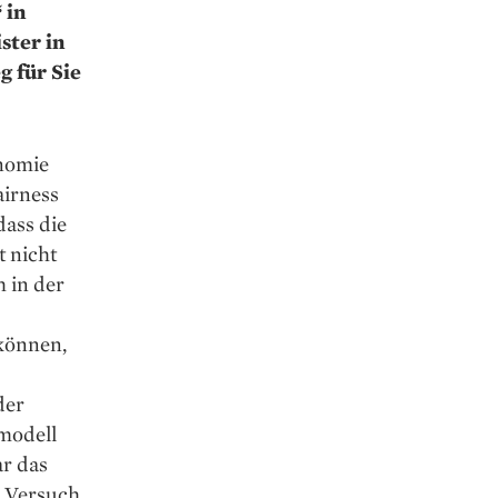
 in
ster in
 für Sie
onomie
airness
dass die
t nicht
h in der
können,
der
modell
ar das
m Versuch