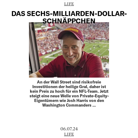
LIFE
DAS SECHS-MILLIARDEN-DOLLAR-
SCHNÄPPCHEN
An der Wall Street sind risikofreie
Investitionen der heilige Gral, daher ist
kein Preis zu hoch für ein NFL-Team. Jetzt
steigt eine neue Welle von Private-Equity-
Eigentümern wie Josh Harris von den
Washington Commanders …
06.07.24
LIFE