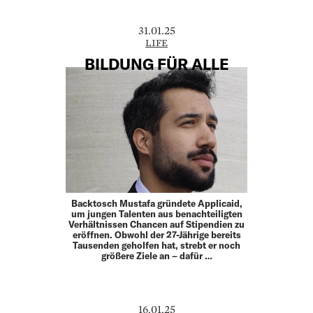
31.01.25
LIFE
BILDUNG FÜR ALLE
Backtosch Mustafa gründete Applicaid,
um jungen Talenten aus benachteiligten
Verhältnissen Chancen auf Stipendien zu
eröffnen. Obwohl der 27-Jährige bereits
Tausenden geholfen hat, strebt er noch
größere Ziele an – dafür …
16.01.25