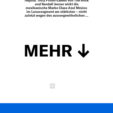
Tequila. Trotz Promi-Labels von The Rock
und Kendall Jenner wirkt die
mexikanische Marke Clase Azul México
im Luxussegment am stärksten – nicht
zuletzt wegen des aussergewöhnlichen …
MEHR
Schließen