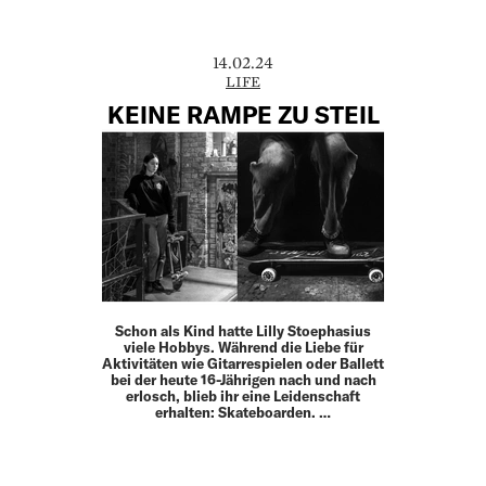
14.02.24
LIFE
KEINE RAMPE ZU STEIL
Schon als Kind hatte Lilly Stoephasius
viele Hobbys. Während die Liebe für
Aktivitäten wie Gitarrespielen oder Ballett
bei der heute 16-Jährigen nach und nach
erlosch, blieb ihr eine Leidenschaft
erhalten: Skateboarden. …