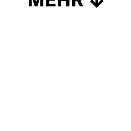
Schließen
UP TO DATE
MIT DEM FORBES-NEWSLETTER BEKOMMEN SIE
REGELMÄSSIG DIE SPANNENDSTEN ARTIKEL SOWIE
EVENTANKÜNDIGUNGEN DIREKT IN IHR E-MAIL-POSTFACH
GELIEFERT.