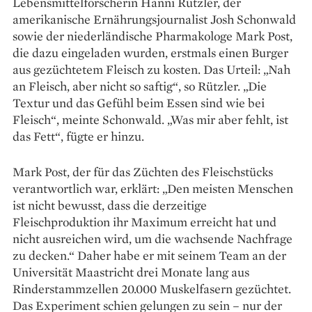
Lebensmittelforscherin Hanni Rützler, der
amerikanische Ernährungsjournalist Josh Schonwald
sowie der niederländische Pharmakologe Mark Post,
die dazu eingeladen wurden, erstmals einen Burger
aus gezüchtetem Fleisch zu kosten. Das Urteil: „Nah
an Fleisch, aber nicht so saftig“, so Rützler. „Die
Textur und das Gefühl beim Essen sind wie bei
Fleisch“, meinte Schonwald. „Was mir aber fehlt, ist
das Fett“, fügte er hinzu.
Mark Post, der für das Züchten des Fleischstücks
verantwortlich war, erklärt: „Den meisten Menschen
ist nicht bewusst, dass die derzeitige
Fleischproduktion ihr Maximum erreicht hat und
nicht ausreichen wird, um die wachsende Nachfrage
zu decken.“ Daher habe er mit seinem Team an der
Universität Maastricht drei Monate lang aus
Rinderstammzellen 20.000 Muskel­fasern gezüchtet.
Das Experiment schien ge­lungen zu sein – nur der